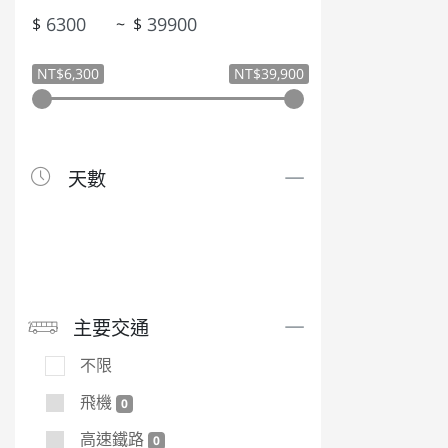
$
~
$
NT$6,300
NT$39,900
天數
主要交通
不限
飛機
0
高速鐵路
0