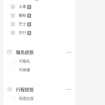
火車
0
輪船
0
巴士
0
步行
0
報名狀態
可報名
可候補
行程狀態
保證出發