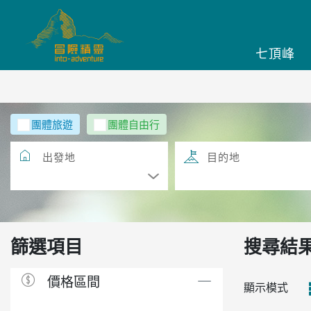
七頂峰
團體旅遊
團體自由行
出發地
目的地
篩選項目
搜尋結
價格區間
顯示模式