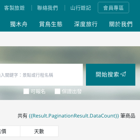
客製旅遊
聯絡我們
山行遊記
會員專區
獨木舟
賞鳥生態
深度旅行
關於我們
開始搜索
可報名
保證出發
共有
{{Result.PaginationResult.DataCount}}
筆商品
售價
天數