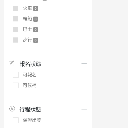
火車
0
輪船
0
巴士
0
步行
0
報名狀態
可報名
可候補
行程狀態
保證出發