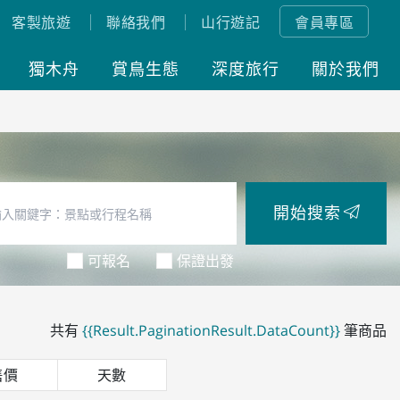
客製旅遊
聯絡我們
山行遊記
會員專區
獨木舟
賞鳥生態
深度旅行
關於我們
開始搜索
可報名
保證出發
共有
{{Result.PaginationResult.DataCount}}
筆商品
售價
天數