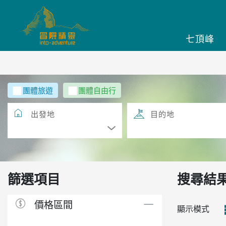
七頂峰
團體旅遊
團體自由行
出發地
目的地
篩選項目
搜尋結
價格區間
顯示模式