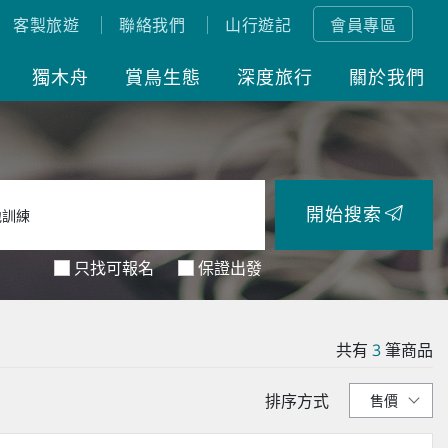
客製旅遊
聯絡我們
山行遊記
會員專區
獨木舟
賞鳥生態
深度旅行
關於我們
開始搜索
只找可報名
保證出發
共有
3
筆商品
排序方式