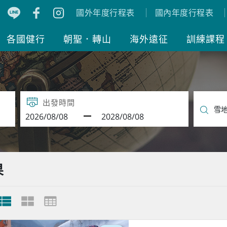
國外年度行程表
國內年度行程表
各國健行
朝聖．轉山
海外遠征
訓練課程
出發時間
果