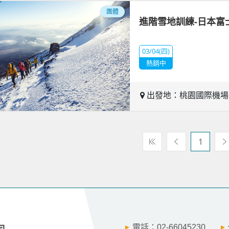
團體
進階雪地訓練-日本富
03/04(四)
熱銷中
出發地：桃園國際機
1
電話：02-66045230