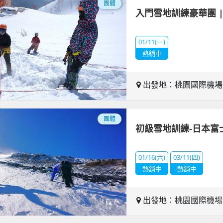
團體
入門雪地訓練豪華團 |
01/11(一)
熱銷中
出發地：桃園國際機
團體
初級雪地訓練-日本富
01/16(六)
03/11(四)
熱銷中
熱銷中
出發地：桃園國際機