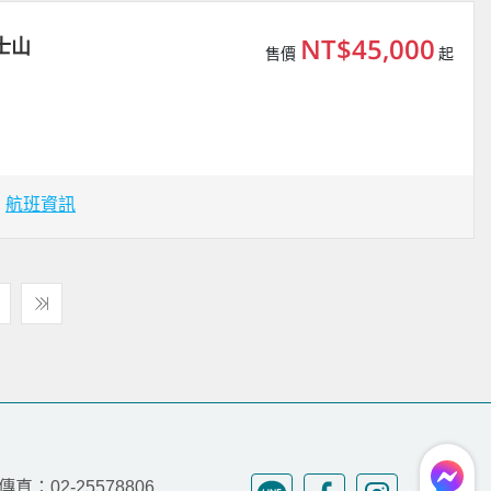
NT$45,000
士山
售價
起
場
航班資訊
傳真：02-25578806