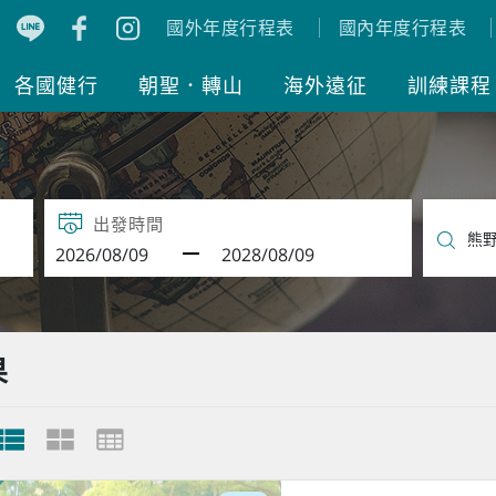
國外年度行程表
國內年度行程表
各國健行
朝聖．轉山
海外遠征
訓練課程
出發時間
果