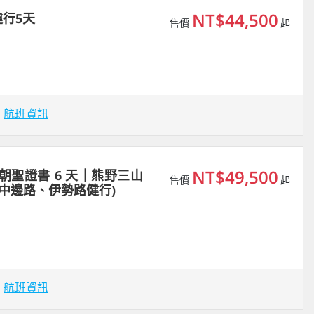
NT$44,500
行5天
售價
起
場
航班資訊
NT$49,500
朝聖證書 6 天｜熊野三山
售價
起
、中邊路、伊勢路健行)
場
航班資訊