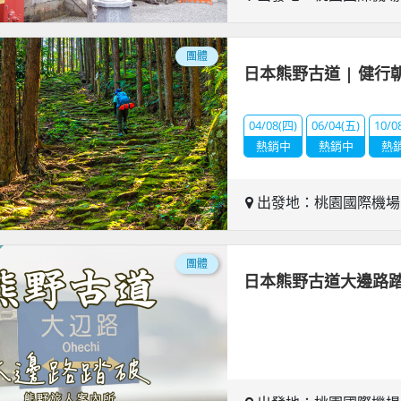
團體
日本熊野古道 | 健行
04/08(四)
06/04(五)
10/0
熱銷中
熱銷中
熱
出發地：桃園國際機
團體
日本熊野古道大邊路踏