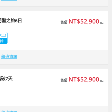
NT$52,900
朝聖之旅6日
售價
起
8(五)
銷中
場
航班資訊
NT$52,900
破7天
售價
起