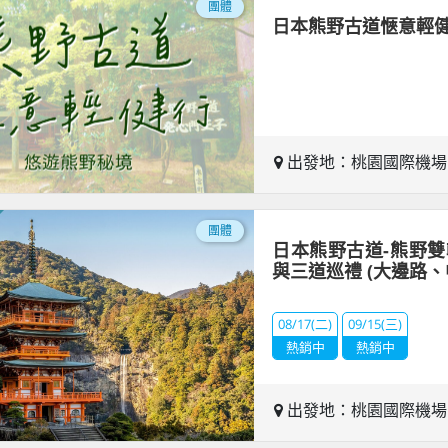
團體
日本熊野古道愜意輕健
出發地：桃園國際機
團體
日本熊野古道-熊野雙
與三道巡禮 (大邊路
08/17(二)
09/15(三)
熱銷中
熱銷中
出發地：桃園國際機