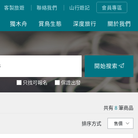
客製旅遊
聯絡我們
山行遊記
會員專區
獨木舟
賞鳥生態
深度旅行
關於我們
開始搜索
只找可報名
保證出發
共有
8
筆商品
排序方式