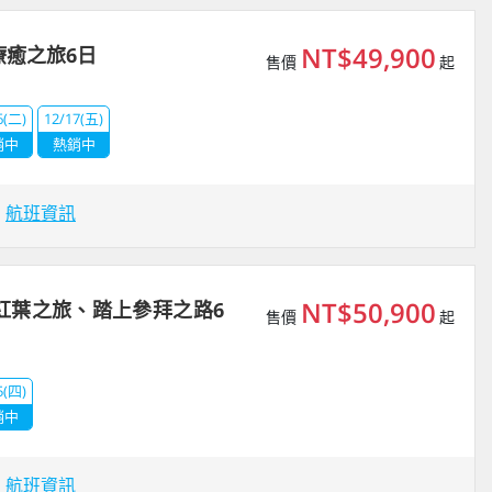
NT$49,900
療癒之旅6日
售價
起
6(二)
12/17(五)
銷中
熱銷中
場
航班資訊
NT$50,900
泉紅葉之旅、踏上參拜之路6
售價
起
5(四)
銷中
場
航班資訊