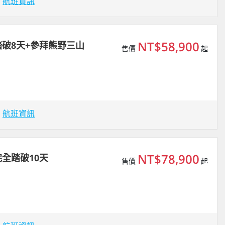
場
航班資訊
NT$58,900
破8天+參拜熊野三山
售價
起
場
航班資訊
NT$78,900
全踏破10天
售價
起