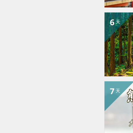
6
天
7
天