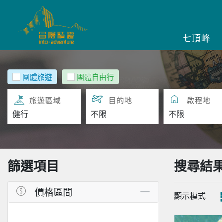
七頂峰
團體旅遊
團體自由行
旅遊區域
目的地
啟程地
篩選項目
搜尋結
價格區間
顯示模式