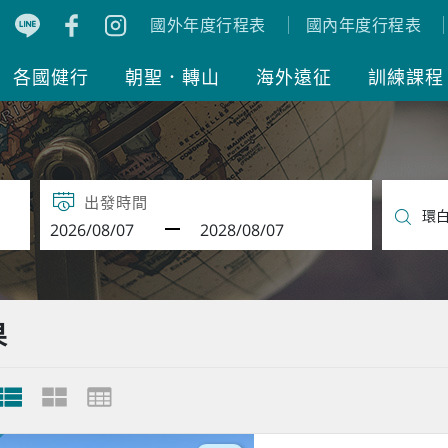
國外年度行程表
國內年度行程表
各國健行
朝聖．轉山
海外遠征
訓練課程
出發時間
果