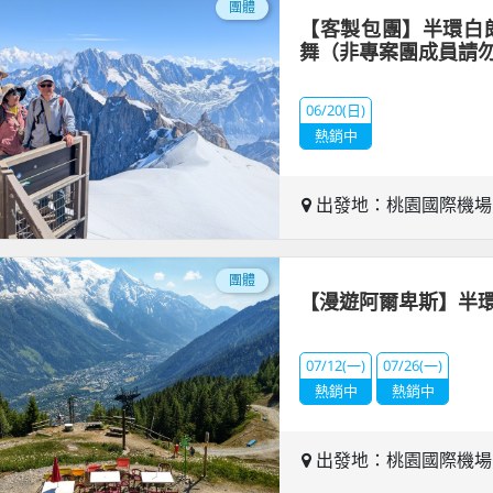
團體
【客製包團】半環白朗
舞（非專案團成員請
06/20(日)
熱銷中
出發地：桃園國際機
團體
【漫遊阿爾卑斯】半環
07/12(一)
07/26(一)
熱銷中
熱銷中
出發地：桃園國際機