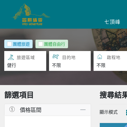
七頂峰
團體旅遊
團體自由行
旅遊區域
目的地
啟程地
篩選項目
搜尋結
價格區間
顯示模式