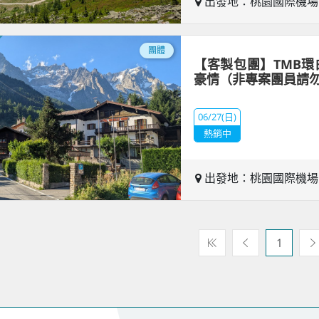
出發地：桃園國際機
團體
【客製包團】TMB環
豪情（非專案團員請
06/27(日)
熱銷中
出發地：桃園國際機
1