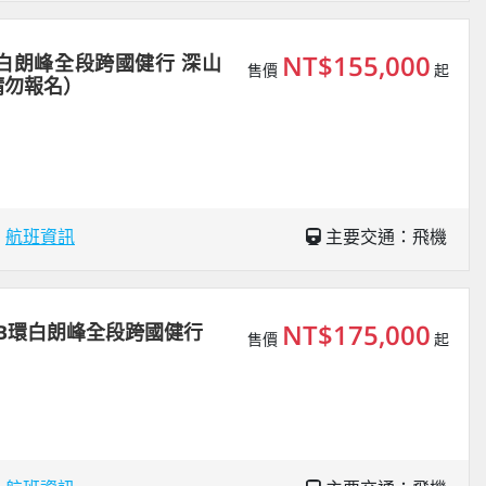
NT$155,000
白朗峰全段跨國健行 深山
售價
起
請勿報名）
場
航班資訊
主要交通：飛機
NT$175,000
B環白朗峰全段跨國健行
售價
起