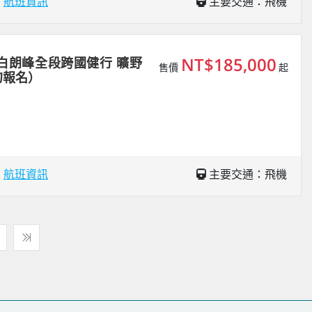
場
航班資訊
主要交通：飛機
NT$185,000
白朗峰全段跨國健行 曠野
售價
起
勿報名）
場
航班資訊
主要交通：飛機