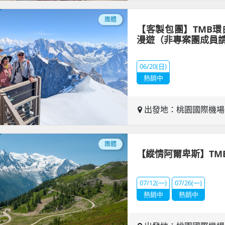
團體
【客製包團】TMB環
漫遊（非專案團成員
06/20(日)
熱銷中
出發地：桃園國際機
團體
【縱情阿爾卑斯】TM
07/12(一)
07/26(一)
熱銷中
熱銷中