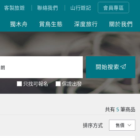
客製旅遊
聯絡我們
山行遊記
會員專區
獨木舟
賞鳥生態
深度旅行
關於我們
開始搜索
只找可報名
保證出發
共有
5
筆商品
排序方式