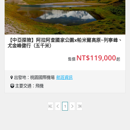
【中亞探險】阿拉阿查國家公園x帕米爾高原~列寧峰、
尤金峰健行（五千米）
NT$119,000
售價
起
出發地：桃園國際機場
航班資訊
主要交通：飛機
1