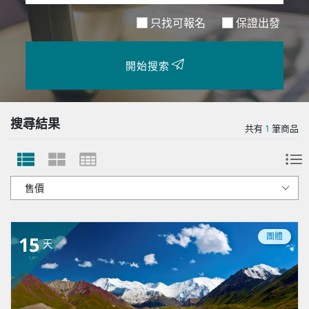
只找可報名
保證出發
開始搜索
搜尋結果
共有
1
筆商品
團體
15
天