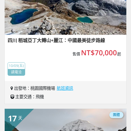
四川 稻城亞丁大轉山+麗江：中國最美徒步路線
NT$70,000
售價
起
10/09(五)
請電洽
出發地：桃園國際機場
航班資訊
主要交通：飛機
團體
17
天