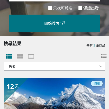
只找可報名
保證出發
開始搜索
搜尋結果
共有
3
筆商品
團體
12
天