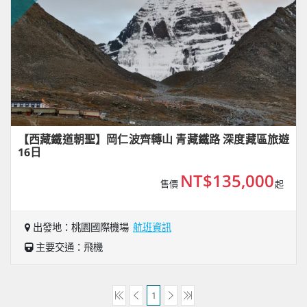
【西藏鐵道朝聖】岡仁波齊轉山 青藏鐵路 深度藏區旅遊
16日
NT$135,000
售價
起
出發地：桃園國際機場
航班資訊
主要交通：飛機
1