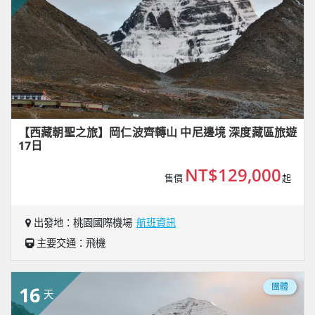
【西藏朝聖之旅】岡仁波齊轉山 中尼邊境 深度藏區旅遊
17日
NT$129,000
售價
起
出發地：桃園國際機場
航班資訊
主要交通：飛機
團體
16
天