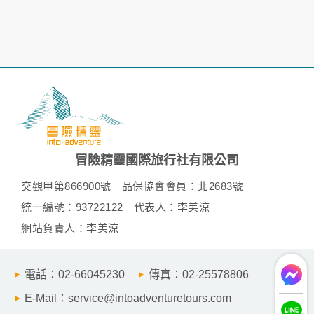
策。
資料的蒐集與使用方式:
為了在本網站提供您最佳的互動性服務，可能會請您提供相關
個人的資料，其範圍如下：
本網站在您使用服務信箱、問卷調查等互動性功能時，會保留
您所提供的姓名、電子郵件地址、聯絡方式及使用時間等。
於一般瀏覽時，伺服器會自行記錄相關行徑，包括您使用連線
設備的 IP 位址、使用時間、使用的瀏覽器、瀏覽及點選資料記
錄等，做為我們增進網站服務的參考依據，此記錄為內部應
用，決不對外公布。
冒險精靈國際旅行社有限公司
為提供精確的服務，我們會將收集的問卷調查內容進行統計與
分析，分析結果之統計數據或說明文字呈現，除供內部研究
交觀甲第866900號
品保協會會員：北2683號
外，我們會視需要公佈統計數據及說明文字，但不涉及特定個
人之資料。
統一編號：93722122
代表人：李美涼
除非取得您的同意或其他法令之特別規定，本網站絕不會將您
網站負責人：李美涼
的個人資料揭露予第三人或使用於蒐集目的以外之其他用途。
在您於本網站註冊帳號、使用本網站相關產品、服務、活動或
贈獎時，本網站會收集您的個人識別資料，本網站也可以從商
電話：02-66045230
傳真：02-25578806
業夥伴處取得個人資料。
當客戶在本網站註冊時，我們會取得您的姓名、電話、住址、
E-Mail：service@intoadventuretours.com
身份證字號、電子郵件、出生日期、性別、行業等相關資料，