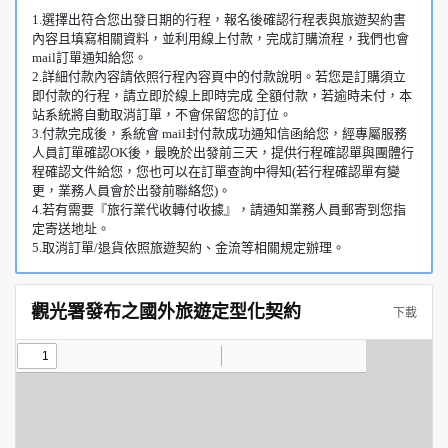
1.選擇出符合您出發日期的行程，報名後確認行程表與旅遊契約書
內容且填寫相關資料，並利用線上付款，完成訂購流程，我們也會
mail訂單通知給您。
2.詳細付款內容請依照行程內容頁中的付款說明。若您是訂購須立
即付款的行程，請立即於線上即時完成 全額付款，若逾時未付，本
站系統將自動取消訂單，不會保留您的訂位。
3.付款完成後，系統會 mail封付款成功通知信函給您，經專屬服務
人員訂單確認OK後，最晚於出發前三天，提供行程確認單與團體行
程確認文件給您，您也可以在訂單查詢中得知(若行程確認單有變
更，業務人員會於出發前聯絡您)。
4.若有需要『旅行業代收轉付收據』，請通知業務人員郵寄到您指
定寄送地址。
5.取消訂單/退貨依照旅遊契約、金流等相關規定辦理。
觀光署發布之國外旅遊定型化契約
下載