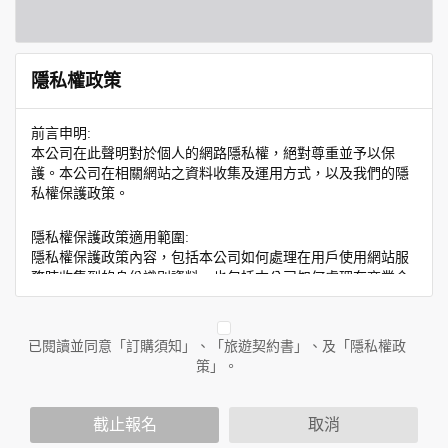
隱私權政策
前言申明:
本公司在此聲明對於個人的網路隱私權，絕對尊重並予以保
護。本公司在相關網站之資料收集及運用方式，以及我們的隱
私權保護政策。
隱私權保護政策適用範圍:
隱私權保護政策內容，包括本公司如何處理在用戶使用網站服
務時收集到的身份識別資料，也包括本公司如何處理在商業合
作與本公司合作時分享的任何身份識別資料。隱私權保護政策
不適用於本公司以外的公司或網站群，與非本站所僱用或管理
人員。例如您透過本公司旗下網站上的廣告廠商連結，這些置
已閱讀並同意「訂購須知」、「旅遊契約書」、及「隱私權政
放連結的廠商也可能蒐集您個人的資料。對於您主動提供的個
策」。
人資訊，這些廣告廠商或連結網站有其個別的隱私權保護政
策，其資料處理措施不適用於本公司隱私權保護政策。
您個人在本網站上的聊天室或討論區中任意公開個人資料的行
截止報名
取消
為，在非經加密的保護下，亦不適用於本公司隱私權保護政