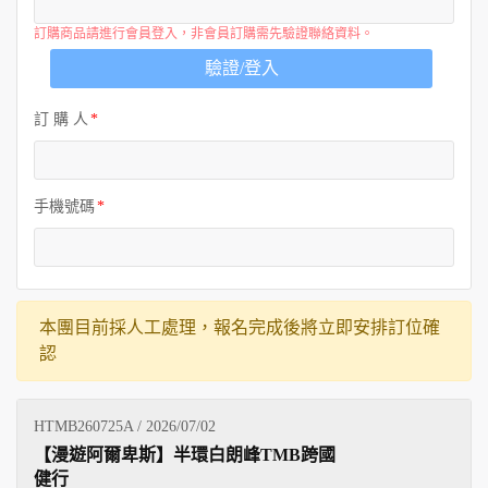
訂購商品請進行會員登入，非會員訂購需先驗證聯絡資料。
驗證/登入
訂 購 人
手機號碼
本團目前採人工處理，報名完成後將立即安排訂位確
認
HTMB260725A / 2026/07/02
【漫遊阿爾卑斯】半環白朗峰TMB跨國
健行