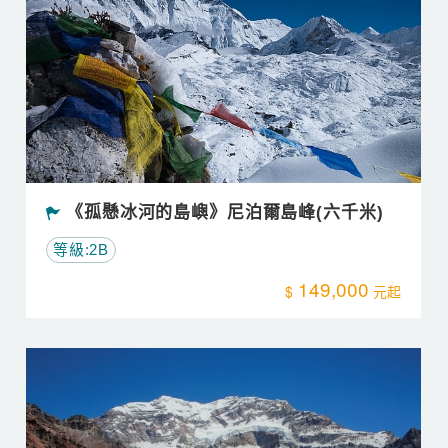
《孤懸冰河的島嶼》尼泊爾島峰(六千米)
等級:2B
149,000