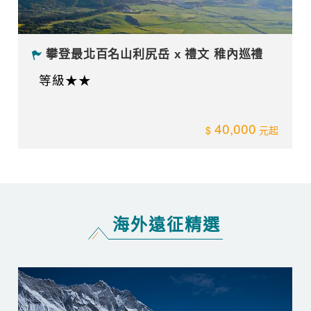
攀登最北百名山利尻岳 x 禮文 稚內巡禮
等級★★
40,000
海外遠征精選