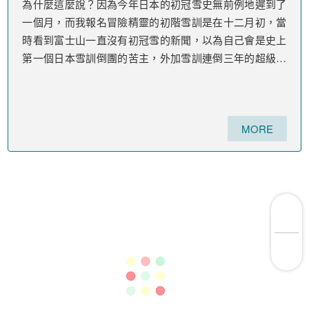
為什麼這麼說？因為今年日本的初冠雪史無前例地遲到了
一個月，而我報名冒險精靈的初階雪訓是在十二月初，當
時看到富士山一直沒有初冠雪的新聞，以為自己會是史上
第一個日本雪訓倒團的苦主，外加雪訓連倒三年的超級衰
神(之前是台灣雪訓連倒兩年)。不過還好皇天不負苦心
人，在我天天努力不懈的祈禱下，11/7終於迎來了富士山
的初冠雪。也因此，富士山雪訓得以順利成行。
MORE