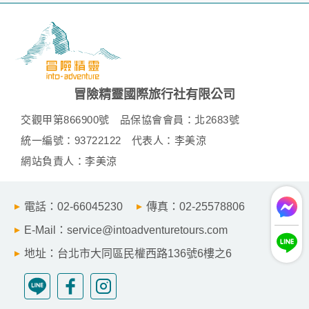
個人的資料，其範圍如下：
本網站在您使用服務信箱、問卷調查等互動性功能時，會保留
您所提供的姓名、電子郵件地址、聯絡方式及使用時間等。
於一般瀏覽時，伺服器會自行記錄相關行徑，包括您使用連線
設備的 IP 位址、使用時間、使用的瀏覽器、瀏覽及點選資料記
錄等，做為我們增進網站服務的參考依據，此記錄為內部應
用，決不對外公布。
冒險精靈國際旅行社有限公司
為提供精確的服務，我們會將收集的問卷調查內容進行統計與
分析，分析結果之統計數據或說明文字呈現，除供內部研究
交觀甲第866900號
品保協會會員：北2683號
外，我們會視需要公佈統計數據及說明文字，但不涉及特定個
人之資料。
統一編號：93722122
代表人：李美涼
除非取得您的同意或其他法令之特別規定，本網站絕不會將您
網站負責人：李美涼
的個人資料揭露予第三人或使用於蒐集目的以外之其他用途。
在您於本網站註冊帳號、使用本網站相關產品、服務、活動或
贈獎時，本網站會收集您的個人識別資料，本網站也可以從商
電話：02-66045230
傳真：02-25578806
業夥伴處取得個人資料。
當客戶在本網站註冊時，我們會取得您的姓名、電話、住址、
E-Mail：service@intoadventuretours.com
身份證字號、電子郵件、出生日期、性別、行業等相關資料，
當您註冊成功，並登入使用我們的服務後，我們即取得您的資
地址：台北市大同區民權西路136號6樓之6
料。註冊時，本網站取得您的姓名、電話、住址、身份證字
號、電子郵件、出生日期、性別、行業等相關資料，當您註冊
成功，並登入使用我們的服務後，本網站即取得您的資料。
其他除了上述，會保留您在上網瀏覽或查詢時，伺服器自行產