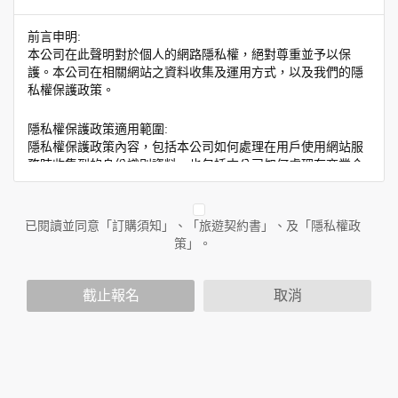
前言申明:
本公司在此聲明對於個人的網路隱私權，絕對尊重並予以保
護。本公司在相關網站之資料收集及運用方式，以及我們的隱
私權保護政策。
隱私權保護政策適用範圍:
隱私權保護政策內容，包括本公司如何處理在用戶使用網站服
務時收集到的身份識別資料，也包括本公司如何處理在商業合
作與本公司合作時分享的任何身份識別資料。隱私權保護政策
不適用於本公司以外的公司或網站群，與非本站所僱用或管理
人員。例如您透過本公司旗下網站上的廣告廠商連結，這些置
已閱讀並同意「訂購須知」、「旅遊契約書」、及「隱私權政
放連結的廠商也可能蒐集您個人的資料。對於您主動提供的個
策」。
人資訊，這些廣告廠商或連結網站有其個別的隱私權保護政
策，其資料處理措施不適用於本公司隱私權保護政策。
您個人在本網站上的聊天室或討論區中任意公開個人資料的行
截止報名
取消
為，在非經加密的保護下，亦不適用於本公司隱私權保護政
策。
資料的蒐集與使用方式:
為了在本網站提供您最佳的互動性服務，可能會請您提供相關