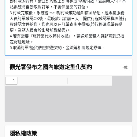
即付款的行程，請立即於線上即時完成 全額付款，若逾時未付，本
站系統將自動取消訂單，不會保留您的訂位。
3.付款完成後，系統會 mail封付款成功通知信函給您，經專屬服務
人員訂單確認OK後，最晚於出發前三天，提供行程確認單與團體行
程確認文件給您，您也可以在訂單查詢中得知(若行程確認單有變
更，業務人員會於出發前聯絡您)。
4.若有需要『旅行業代收轉付收據』，請通知業務人員郵寄到您指
定寄送地址。
5.取消訂單/退貨依照旅遊契約、金流等相關規定辦理。
觀光署發布之國內旅遊定型化契約
下載
隱私權政策