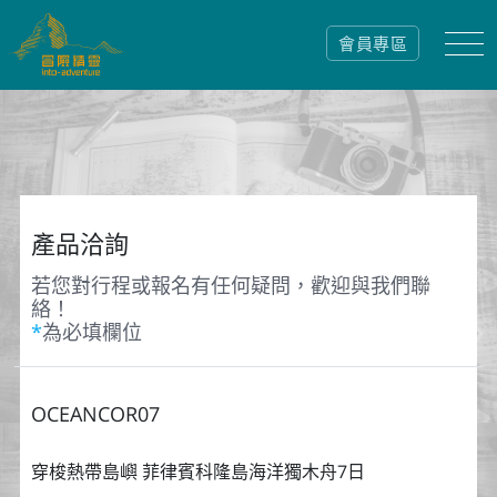
會員專區
產品洽詢
若您對行程或報名有任何疑問，歡迎與我們聯
絡！
*
為必填欄位
OCEANCOR07
穿梭熱帶島嶼 菲律賓科隆島海洋獨木舟7日