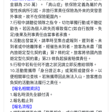
金額為 250 萬）。「高山症」依保險定義為屬於內
發性疾病所引起，非旅行業責任保險為外來的突發意
外事故，故不在保險範圍內。
7.行程中請聽從領隊之指令，切勿單獨行動或不聽從
勸告。若因為個人疏失而導致傷亡(如自行脫隊、失
足)後果及刑事責任由當事者承擔。
8.活動出發當天，請準時至集合處報到，遲到者、未
到者或中途離隊者，經催告未到者，旅客為未盡「國
內旅遊定型化契約書」第7 條約定，旅客將依國內旅
遊定型化契約書」第23 條負起損害賠償責任。
9.行程中若有任何不適之狀況請立即反應給領隊。
10.活動需攜帶「身分證正本」或駕照或健保卡，以
便相關單位查核。若無攜帶因此無法入山，旅客應自
負契約活動無法履行之責任。
【報名相關資訊】
1.報名時須先全額付清。
2.報名截止到
【報名流程】