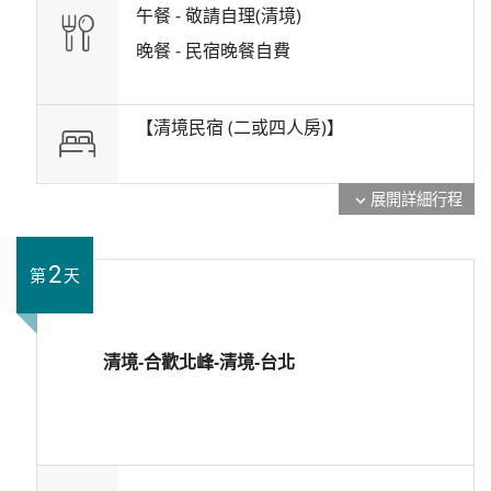
午餐 -
敬請自理(清境)
晚餐 -
民宿晚餐自費
【清境民宿 (二或四人房)】
展開詳細行程
expand_more
2
第
天
清境-合歡北峰-清境-台北