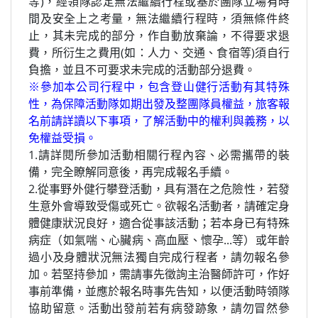
等)，經領隊認定無法繼續行程或基於團隊立場有時
間及安全上之考量，無法繼續行程時，須無條件終
止，其未完成的部分，作自動放棄論，不得要求退
費，所衍生之費用(如：人力、交通、食宿等)須自行
負擔，並且不可要求未完成的活動部分退費。
※參加本公司行程中，包含登山健行活動有其特殊
性，為保障活動隊如期出發及整團隊員權益，旅客報
名前請詳讀以下事項，了解活動中的權利與義務，以
免權益受損。
1.請詳閱所參加活動相關行程內容、必需攜帶的裝
備，完全瞭解同意後，再完成報名手續。
2.從事野外健行攀登活動，具有潛在之危險性，若發
生意外會導致受傷或死亡。欲報名活動者，請確定身
體健康狀況良好，適合從事該活動；若本身已有特殊
病症（如氣喘、心臟病、高血壓、懷孕...等）或年齡
過小及身體狀況無法獨自完成行程者，請勿報名參
加。若堅持參加，需請事先徵詢主治醫師許可，作好
事前準備，並應於報名時事先告知，以便活動時領隊
協助留意。活動出發前若有病發跡象，請勿冒然參