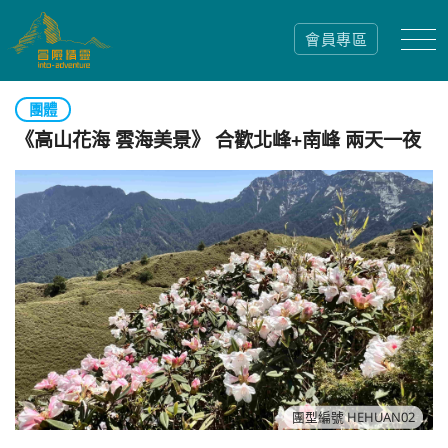
會員專區
團體
《高山花海 雲海美景》 合歡北峰+南峰 兩天一夜
團型編號 HEHUAN02