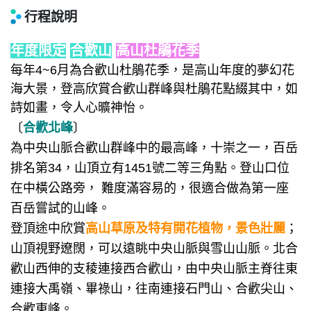
行程說明
年度限定
合歡山
高山杜鵑花季
每年4~6月為合歡山杜鵑花季，是高山年度的夢幻花
海大景，登高欣賞合歡山群峰與杜鵑花點綴其中，如
詩如畫，令人心曠神怡。
〔
合歡北峰
〕
為中央山脈合歡山群峰中的最高峰，十崇之一，百岳
排名第34，山頂立有1451號二等三角點。登山口位
在中橫公路旁， 難度滿容易的，很適合做為第一座
百岳嘗試的山峰。
登頂途中欣賞
高山草原及特有開花植物，景色壯麗
；
山頂視野遼闊，可以遠眺中央山脈與雪山山脈。北合
歡山西伸的支稜連接西合歡山，由中央山脈主脊往東
連接大禹嶺、畢祿山，往南連接石門山、合歡尖山、
合歡東峰。