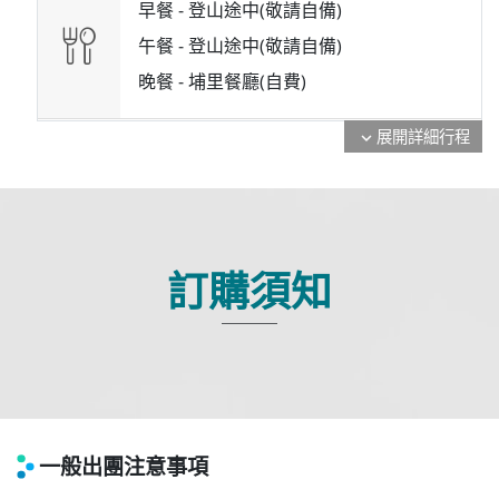
早餐 -
登山途中(敬請自備)
午餐 -
登山途中(敬請自備)
晚餐 -
埔里餐廳(自費)
展開詳細行程
expand_more
訂購須知
一般出團注意事項