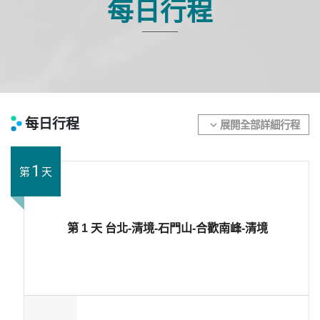
每日行程
每日行程
展開全部詳細行程
expand_more
1
第
天
第 1 天 台北-清境-石門山-合歡南峰-清境