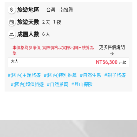
旅遊地區
room
台灣
南投縣
旅遊天數
天
夜
event
2
1
成團人數
人
people
6
更多售價說明
本價格為參考價, 實際價格以實際出團日核算為
準
arrow_forward
NT$6,300
元起
#(國內)主題旅遊
#(國內)特別推薦
#自然生態
#親子旅遊
#(國內)超值旅遊
#自然景觀
#登山探險