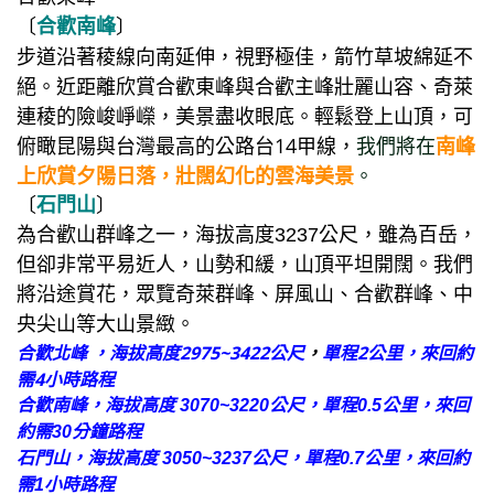
〔
合歡南峰
〕
步道沿著稜線向南延伸，視野極佳，箭竹草坡綿延不
絕。
近距離欣賞合歡東峰與合歡主峰壯麗山容、奇萊
連稜的險峻崢嶸，美景盡收眼底。輕鬆登上山頂，可
俯瞰昆陽與
台灣最高的公路台14甲線，
我們將在
南峰
上欣賞夕陽日落，壯闊幻化的雲海美景
。
〔
石門山
〕
為合歡山群峰之一，海拔高度3237公尺，雖為百岳，
但卻非常平易近人，山勢和緩，山頂平坦開闊。我們
將沿途賞花，眾覽奇萊群峰、屏風山、合歡群峰、中
央尖山等大山景緻。
合歡北峰 ，海拔高度
2975~3422公尺
，
單程2公里，來回約
需4小時路程
合歡南峰，海拔高度
3070~3220公尺，
單程0.5公里，
來回
約需30分鐘路程
石門山，海拔高度
3050~3237公尺，
單程0.7公里，
來回約
需1小時路程