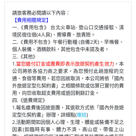
請旅客務必閱讀以下內容：
【費用相關規定】
一.《費用包含》 台北火車站- 登山口交通接駁、清
境民宿住宿(4人房)、嚮導費、旅責險。
二.《費用不包含》午餐行動糧 (自備2天)、早晚餐、
個人裝備、酒精飲料，
其他包含中未提及者
。
三.《其他》
1.
當您繳付訂金或團費即表示旅遊契約產生效力
，本
公司將依各協力商之要求，為您預付此趟旅程的交
通、食宿等費用。若您因故取消，本公司將依「國內
外旅遊定型化契約書」之相關條款或估算已實付的費
用，向您收取超支費用或退回剩餘訂金。
四.《退費規定》
1.報名繳費後因故退團，其退款方式依「國內外旅遊
定型化契約書」辦理，詳細點(
連結
)
2.活動期間如因個人心理、生理、體能或裝備不足之
因素(如臨時有事、體力不濟、高山症、帶傷上山