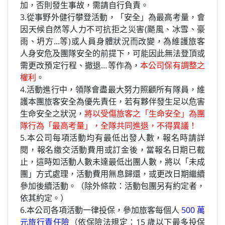
加，否則發生事故，需請自行負責。
3.從事野外健行攀登活動，「安全」為最高考量，會
因天候自然等人力不可抗拒之災害(颳風、冰雪、豪
雨、坍方...等)或人員身體狀況而改變，為維護旅客
人身安危及團隊安全的前提下，可能因此無法登頂或
需更改預定行程、撤退…等作為，
本公司保有調整之
權利
。
4.活動進行中，領隊會盡最大努力照顧所有隊員，維
護本團旅客安全為優先責任，若有夥伴發生足以危害
生命安全之狀況，
將以受傷旅客之「生命安全」為團
隊行為「最高考量」，全隊共同進退，不得異議！
5.本公司每項活動均有最低出發人數，報名時請詳
閱，報名繳交活動費用或訂金後，當報名日期已截
止，這時如活動人數未達最低出團人數，將以「未成
團」方式處理，活動費用無息歸還，或更改日期繼續
參加後續活動。（除外條款：活動包團另有約定者，
依其約定。）
6.本公司各項活動一律投保，參加旅客每個人
500 萬
元旅行責任險
（依保險法規定：15 歲以下最多投保