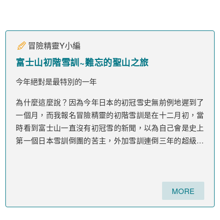
冒險精靈Y小編
富士山初階雪訓~難忘的聖山之旅
今年絕對是最特別的一年
為什麼這麼說？因為今年日本的初冠雪史無前例地遲到了
一個月，而我報名冒險精靈的初階雪訓是在十二月初，當
時看到富士山一直沒有初冠雪的新聞，以為自己會是史上
第一個日本雪訓倒團的苦主，外加雪訓連倒三年的超級衰
神(之前是台灣雪訓連倒兩年)。不過還好皇天不負苦心
人，在我天天努力不懈的祈禱下，11/7終於迎來了富士山
的初冠雪。也因此，富士山雪訓得以順利成行。
MORE