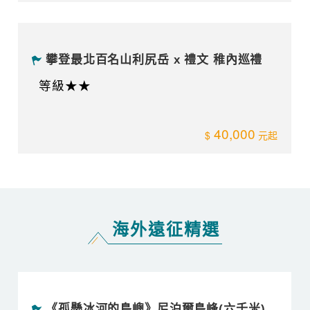
攀登最北百名山利尻岳 x 禮文 稚內巡禮
等級★★
40,000
海外遠征精選
《孤懸冰河的島嶼》尼泊爾島峰(六千米)