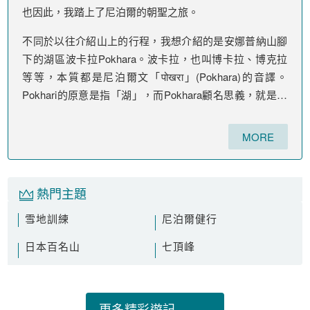
也因此，我踏上了尼泊爾的朝聖之旅。
不同於以往介紹山上的行程，我想介紹的是安娜普納山腳
下的湖區波卡拉Pokhara。波卡拉，也叫博卡拉、博克拉
等等，本質都是尼泊爾文「पोखरा」(Pokhara)的音譯。
Pokhari的原意是指「湖」，而Pokhara顧名思義，就是一
個湖區了!
MORE
熱門主題
雪地訓練
尼泊爾健行
日本百名山
七頂峰
更多精彩遊記