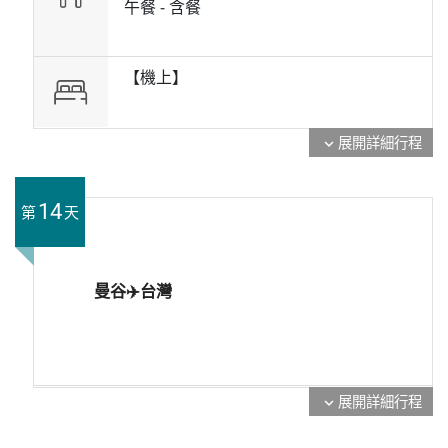
午餐 -
含餐
【機上】
展開詳細行程
expand_more
14
第
天
曼谷✈️台灣
展開詳細行程
expand_more