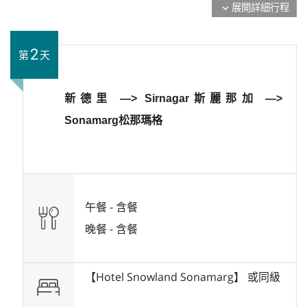
展開詳細行程
expand_more
2
第
天
新德里 —> Sirnagar斯麗那加 —>
Sonamarg松那瑪格
午餐 -
含餐
晚餐 -
含餐
【Hotel Snowland Sonamarg】 或
同級