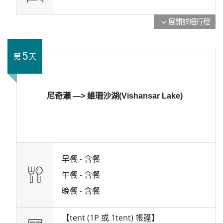
展開詳細行程
expand_more
5
第
天
尼奇瀨 —> 維珊沙湖(Vishansar Lake)
早餐 -
含餐
午餐 -
含餐
晚餐 -
含餐
【tent (1P 或 1tent) 帳篷】