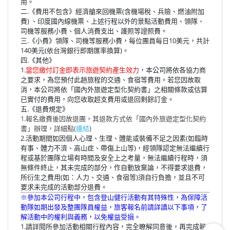
用。
二.《費用不包含》經濟艙來回機票(含機場稅、兵險、燃油附加
費) 、印度國內線機票、上述行程以外的景點活動費用、領隊、
司機等服務小費、個人消費支出、護照等證照費。
三.《小費》領隊、司機等服務小費，每位團員每日10美元，共計
140美元(依台灣銀行即期匯率換算)。
四.《其他》
1.
當您繳付訂金即表示旅遊契約產生效力
，本公司將依各協力商
之要求，為您預付此趟旅程的交通、食宿等費用。若您因故取
消，本公司將依「國內外旅遊定型化契約書」之相關條款或估算
已實付的費用，向您收取超支費用或退回剩餘訂金。
五.《退費規定》
1.報名繳費後因故退團，其退款方式依「國內外旅遊定型化契約
書」辦理，詳細點(
連結
)
2.活動期間如因個人心理、生理、體能或裝備不足之因素(如臨時
有事、體力不濟、高山症、帶傷上山等)，經領隊認定無法繼續行
程或基於團隊立場有時間及安全上之考量，無法繼續行程時，須
無條件終止，其未完成的部分，作自動放棄論，不得要求退費，
所衍生之費用(如：人力、交通、食宿等)須自行負擔，並且不可
要求未完成的活動部分退費。
※參加本公司行程中，包含登山健行活動有其特殊性，為保障活
動隊如期出發及整團隊員權益，旅客報名前請詳讀以下事項，了
解活動中的權利與義務，以免權益受損。
1.請詳閱所參加活動相關行程內容，完全瞭解同意後，再完成報