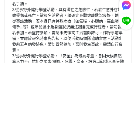
名手續。
2.從事野外健行攀登活動，具有潛在之危險性，若發生意外會導
致受傷或死亡。欲報名活動者，請確定身體健康狀況良好，適合
從事該活動；若本身已有特殊病症（如氣喘、心臟病、高血壓、
懷孕...等）或年齡過小及身體狀況無法獨自完成行程者，請勿報
名參加。若堅持參加，需請事先徵詢主治醫師許可，作好事前準
備，並應於報名時事先告知，以便活動時領隊協助留意。活動出
發前若有病發跡象，請勿冒然參加，否則發生事故，需請自行負
責。
3.從事野外健行攀登活動，「安全」為最高考量，會因天候自然
等人力不可抗拒之災害(颳風、冰雪、豪雨、坍方...等)或人員身體
狀況而改變，為維護旅客人身安危及團隊安全的前提下，可能因
此無法登頂或需更改預定行程、撤退…等作為，本公司保有調整
之權利。
4.活動進行中，領隊會盡最大努力照顧所有隊員，維護本團旅客
安全為優先責任。
5.本公司每項活動均有最低出發人數，報名時請詳閱，報名繳交
活動費用或訂金後，當報名日期已截止，這時如活動人數未達最
低出團人數，將以「未成團」方式處理，活動費用無息歸還，或
更改日期繼續參加後續活動。（除外條款：活動包團另有約定
者，依其約定。）
6.行程中請聽從領隊之指令，切勿單獨行動或不聽從勸告。若因
為個人疏失而導致傷亡(如自行脫隊、失足)後果及刑事責任由當