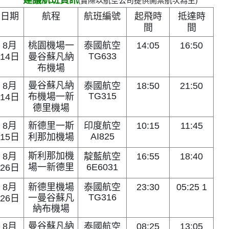
日期
航程
航班編號
起飛時
抵達時
間
間
泰國航空
8月
桃園機場
一
14:05
16:50
TG633
14日
曼谷蘇凡納
布機場
泰國航空
曼谷蘇凡納
8月
18:50
21:50
TG315
布機場
一
新
14日
德里機場
印度航空
8月
新德里
一
斯
10:15
11:45
AI825
15日
利那加機場
靛藍航空
斯利那加機
8月
16:55
18:40
場
一
新德里
6E6031
26日
泰國航空
8月
新德里機場
23:30
05:25 1
TG
316
一
曼谷蘇凡
26
日
納布機場
泰國航空
曼谷蘇凡納
8月
08:25
13:05