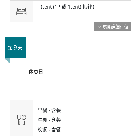
【tent (1P 或 1tent) 帳篷】
展開詳細行程
expand_more
9
第
天
休息日
早餐 -
含餐
午餐 -
含餐
晚餐 -
含餐