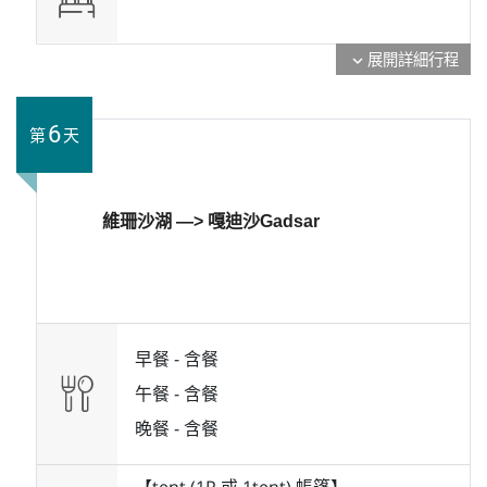
展開詳細行程
expand_more
6
第
天
維珊沙湖 —> 嘎迪沙Gadsar
早餐 -
含餐
午餐 -
含餐
晚餐 -
含餐
【tent (1P 或 1tent) 帳篷】