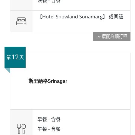
晚餐 -
含餐
【Hotel Snowland Sonamarg】 或
同級
展開詳細行程
expand_more
12
第
天
斯里納格Srinagar
早餐 -
含餐
午餐 -
含餐