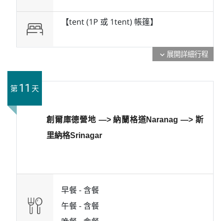
【tent (1P 或 1tent) 帳篷】
展開詳細行程
expand_more
11
第
天
創爾庫德營地 —> 納蘭格道Naranag —> 斯
里納格Srinagar
早餐 -
含餐
午餐 -
含餐