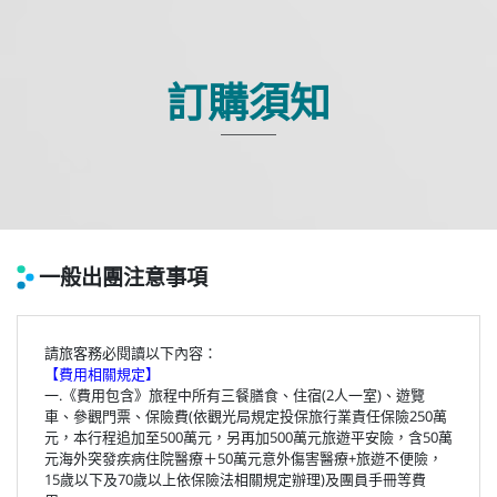
訂購須知
一般出團注意事項
請旅客務必閱讀以下內容：
【費用相關規定】
一.《費用包含》旅程中所有三餐膳食、住宿(2人一室)、遊覽
車、參觀門票、保險費(依觀光局規定投保旅行業責任保險250萬
元，本行程追加至500萬元，另再加500萬元旅遊平安險，含50萬
元海外突發疾病住院醫療＋50萬元意外傷害醫療+旅遊不便險，
15歲以下及70歲以上依保險法相關規定辦理)及團員手冊等費