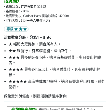
路況簡介
• 路線狀況 : 有碎石或者泥土路
• 路線總長 : 72km
• 最高點海拔: Gadsar Pass 嘎迪沙路線~4200m
• 健行天數 : 9天(一般人安排六天)
活動難度分級，分為1 ~ 5 ★:
★ 輕鬆大眾路線，適合所有人。
★★ 輕健行，有基礎體能、登山新手。
★★★ 最多約6~8小時，適合有基礎體能、多日登山經驗
者。
★★★★ 最多8小時以上，適合體能佳、具有長程縱走經
驗。
★★★★★ 高海拔或雪地攀登，適合有豐富登山經驗、體能
優者。
避免意外與傷害，選擇活動請循序漸進!
建議航班資訊
(實際以航空公司提供開票航次為主)