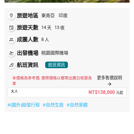
旅遊地區
room
東南亞
印度
旅遊天數
天
夜
event
14
13
成團人數
人
people
8
出發機場
flight_takeoff
桃園國際機場
航班資訊
airlines
航班資訊
更多售價說明
本價格為參考價, 實際價格以實際出團日核算為
準
arrow_forward
NT$138,000
元起
#(國外)超值行程
#自然生態
#自然景觀