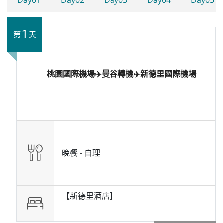
1
第
天
桃園國際機場✈️曼谷轉機✈️新德里國際機場
晚餐 -
自理
【新德里酒店】