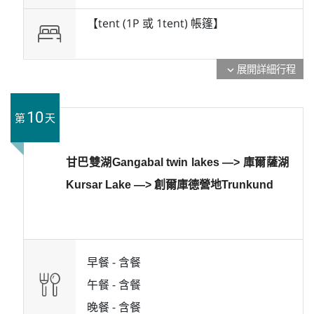
【tent (1P 或 1tent) 帳篷】
展開詳細行程
expand_more
10
第
天
甘巴雙湖Gangabal twin lakes —> 庫爾薩湖
Kursar Lake —> 創爾庫德營地Trunkund
早餐 -
含餐
午餐 -
含餐
晚餐 -
含餐