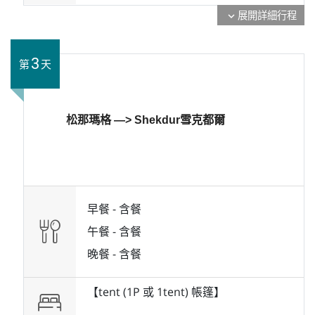
展開詳細行程
expand_more
3
第
天
松那瑪格 —> Shekdur雪克都爾
早餐 -
含餐
午餐 -
含餐
晚餐 -
含餐
【tent (1P 或 1tent) 帳篷】