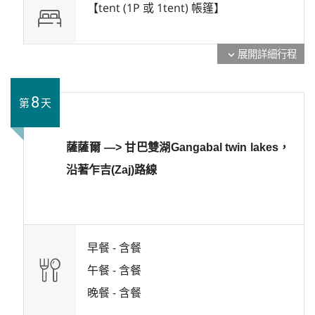
【tent (1P 或 1tent) 帳篷】
展開詳細行程
expand_more
8
第
天
薩薩爾 —> 甘巴雙湖Gangabal twin lakes，
沿著乍吉(Zaj)路線
早餐 -
含餐
午餐 -
含餐
晚餐 -
含餐