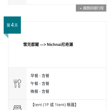
展開詳細行程
expand_more
4
第
天
雪克都爾 —> Nichnai尼奇瀨
早餐 -
含餐
午餐 -
含餐
晚餐 -
含餐
【tent (1P 或 1tent) 帳篷】