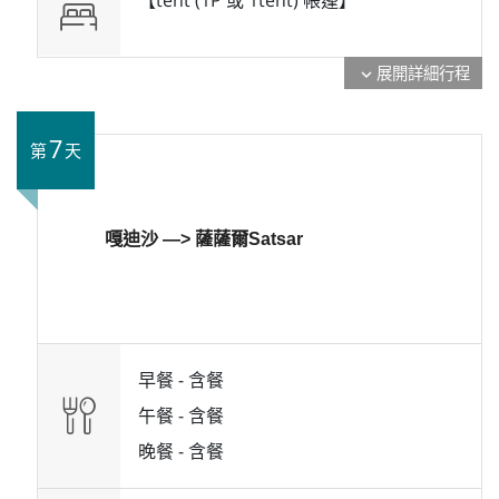
展開詳細行程
expand_more
7
第
天
嘎迪沙 —> 薩薩爾Satsar
早餐 -
含餐
午餐 -
含餐
晚餐 -
含餐