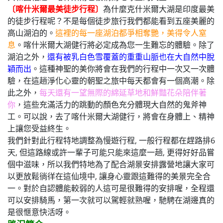
〔喀什米爾最美徒步行程〕
為什麼克什米爾大湖是印度最美
的徒步行程呢？不是每個徒步旅行我們都能看到五座美麗的
高山湖泊的。
這裡的每一座湖泊都爭相奪艷，美得令人窒
息
。喀什米爾大湖健行將必定成為您一生難忘的體驗。除了
湖泊之外，
還有被乳白色雪覆蓋的重重山脈也在大自然中脫
穎而出
。這種神聖的美你將會在我們的行程中一次又一次體
驗，在這趟淨化心靈的朝聖之旅中每天都會有一個高潮。除
此之外，
每天還有一望無際的綿延草地和鮮豔花朵陪伴著
你
，這些充滿活力的跳動的顏色充分體現大自然的鬼斧神
工。可以說，去了喀什米爾大湖健行，將會在身體上、精神
上讓您受益終生。
我們針對此行程特地調整為慢遊行程, 一般行程都在趕路排6
天, 但這路線或許一輩子可能只能來這麼一趟, 更得好好品嘗
個中滋味，所以我們特地為了配合湖景安排露營地讓大家可
以更放鬆徜徉在這仙境中, 讓身心靈跟這難得的美景完全合
一。對於自認體能較弱的人這可是很難得的安排喔，全程還
可以安排騎馬，第一次就可以駕輕就熟喔，馳騁在湖邊真的
是很愜意快活呀。