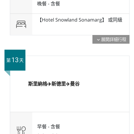
晚餐 -
含餐
【Hotel Snowland Sonamarg】 或
同級
展開詳細行程
expand_more
13
第
天
斯里納格✈️新德里✈️曼谷
早餐 -
含餐