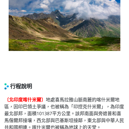
行程說明
〔北印度喀什米爾〕
地處喜馬拉雅山脈南簏的喀什米爾地
區，因印巴領土爭議，也被稱為「印控克什米爾」，為印度
最北部邦，面積101387平方公里。該邦南面與旁遮普和喜
馬偕爾邦接壤，西北部與巴基斯坦接鄰，東北部與中華人民
共和國相連。喀什米爾也被稱為地球上的天堂。