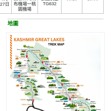
TG632
布機場
一
桃
27
日
園機場
地圖