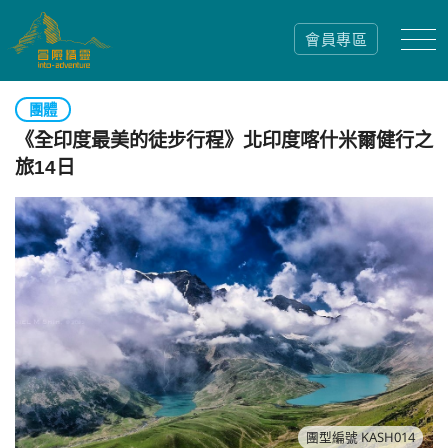
會員專區
團體
《全印度最美的徒步行程》北印度喀什米爾健行之
旅14日
團型編號 KASH014