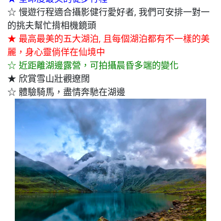
☆ 慢遊行程適合攝影健行愛好者, 我們可安排一對一
的挑夫幫忙揹相機鏡頭
★ 最高最美的五大湖泊, 且每個湖泊都有不一樣的美
麗，身心靈倘佯在仙境中
☆
近距離湖邊露營，可拍攝晨昏多端的變化
★
欣賞雪山壯觀遼闊
☆ 體驗騎馬，盡情奔馳在湖邊