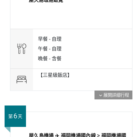
屋久島環島遊覽
早餐 -
自理
午餐 -
自理
晚餐 -
含餐
【三星級飯店】
展開詳細行程
expand_more
6
第
天
屋久島機場 ✈️ 福岡機場國內線 > 福岡機場國