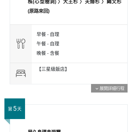
株(心型樹洞) 〉大王杉 〉夫婦杉 〉繩文杉
(原路來回)
早餐 -
自理
午餐 -
自理
晚餐 -
含餐
【三星級飯店】
展開詳細行程
expand_more
5
第
天