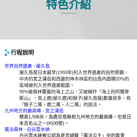
特色介紹
行程說明
世界自然遺產 - 屋久島
屋久島是日本最早(1993年)列入世界遺產的自然景觀，
中央的
和西邊的神木林區約佔島內面積20%的
宮之浦岳
區域被列入世界遺產範圍。
90%被森林覆蓋的海上之山，又被稱作「海上的阿爾卑
斯山」，島上鹿(屋久鹿)和猴子(屋久島猿)數量很多，有
『猴子二萬，鹿二萬，人二萬』的說法。
九州地方的最高峰 - 宮之浦岳
標高1,936米。為鹿兒島縣和九州地方的最高峰，也是日
。
本百名山之一(#100號)
魔法森林 - 白谷雲水峽
白谷雲水峽被公認為是宮崎駿「魔法公主」中的取景