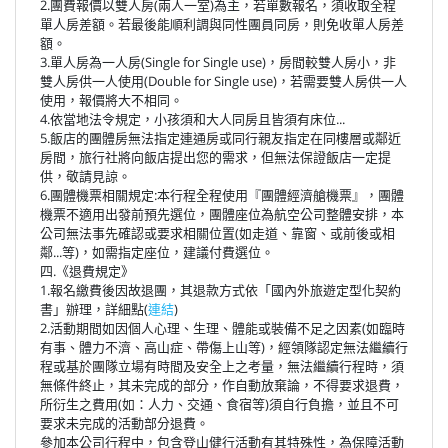
2.團費報價以雙人房(兩人一室)為主，若單數報名，須收取全程
單人房差額。若最後能順利調與同性團員同房，則免收單人房差
額。
3.單人房為一人房(Single for Single use)，房間較雙人房小，非
雙人房供一人使用(Double for Single use)，若需要雙人房供一人
使用，報價將大不相同。
4.依當地法令規定，小孩須和大人同房且皆須有床位...
5.飯店的團體房無法指定連通房或同行親友指定在同樓層或鄰近
房間，旅行社將向飯店提出您的需求，但無法保證飯店一定提
供，敬請見諒。
6.團體機票相關規定:本行程全程使用『團體經濟艙機票』，團體
機票不適用出發前預先選位，團體座位為航空公司整體安排，本
公司無法事先確認或要求相關位置(如走道、靠窗、或前後或相
鄰...等)，如需指定座位，建議付費選位。
四.《退費規定》
1.報名繳費後因故退團，其退款方式依「國內外旅遊定型化契約
書」辦理，詳細點(
連結
)
2.活動期間如因個人心理、生理、體能或裝備不足之因素(如臨時
有事、體力不濟、高山症、帶傷上山等)，經領隊認定無法繼續行
程或基於團隊立場有時間及安全上之考量，無法繼續行程時，須
無條件終止，其未完成的部分，作自動放棄論，不得要求退費，
所衍生之費用(如：人力、交通、食宿等)須自行負擔，並且不可
要求未完成的活動部分退費。
參加本公司行程中，包含登山健行活動有其特殊性，為保障活動