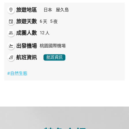
旅遊地區
room
日本
屋久島
旅遊天數
天
夜
event
6
5
成團人數
人
people
12
出發機場
flight_takeoff
桃園國際機場
航班資訊
airlines
航班資訊
#自然生態