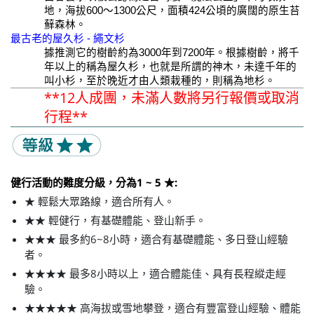
地，海拔600～1300公尺，面積424公頃的廣闊的原生苔
蘚森林。
最古老的屋久杉 - 繩文杉
據推測它的樹齡約為3000年到7200年。根據樹齡，將千
年以上的稱為屋久杉，也就是所謂的神木，未達千年的
叫小杉，至於晚近才由人類栽種的，則稱為地杉。
**12人成團，未滿人數將另行報價或取消
行程**
健行活動的
難度分
級，分為1 ~ 5 ★:
★ 輕鬆大眾路線，適合所有人。
★★ 輕健行，有基礎體能、登山新手。
★★★ 最多約6~8小時，適合有基礎體能、多日登山經驗
者。
★★★★ 最多8小時以上，適合體能佳、具有長程縱走經
驗。
★★★★★ 高海拔或雪地攀登，適合有豐富登山經驗、體能