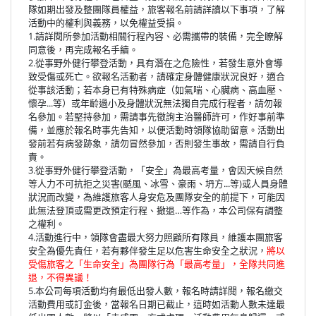
隊如期出發及整團隊員權益，旅客報名前請詳讀以下事項，了解
活動中的權利與義務，以免權益受損。
1.請詳閱所參加活動相關行程內容、必需攜帶的裝備，完全瞭解
同意後，再完成報名手續。
2.從事野外健行攀登活動，具有潛在之危險性，若發生意外會導
致受傷或死亡。欲報名活動者，請確定身體健康狀況良好，適合
從事該活動；若本身已有特殊病症（如氣喘、心臟病、高血壓、
懷孕...等）或年齡過小及身體狀況無法獨自完成行程者，請勿報
名參加。若堅持參加，需請事先徵詢主治醫師許可，作好事前準
備，並應於報名時事先告知，以便活動時領隊協助留意。活動出
發前若有病發跡象，請勿冒然參加，否則發生事故，需請自行負
責。
3.從事野外健行攀登活動，「安全」為最高考量，會因天候自然
等人力不可抗拒之災害(颳風、冰雪、豪雨、坍方...等)或人員身體
狀況而改變，為維護旅客人身安危及團隊安全的前提下，可能因
此無法登頂或需更改預定行程、撤退…等作為，本公司保有調整
之權利。
4.活動進行中，領隊會盡最大努力照顧所有隊員，維護本團旅客
安全為優先責任，若有夥伴發生足以危害生命安全之狀況，
將以
受傷旅客之「生命安全」為團隊行為「最高考量」，全隊共同進
退，不得異議！
5.本公司每項活動均有最低出發人數，報名時請詳閱，報名繳交
活動費用或訂金後，當報名日期已截止，這時如活動人數未達最