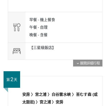
早餐 -
機上餐食
午餐 -
自理
晚餐 -
含餐
【三星級飯店】
展開詳細行程
expand_more
2
第
天
安房 〉宮之浦 〉白谷雲水峽 〉苔むす森 (或
太鼓岩) 〉宮之浦 〉安房