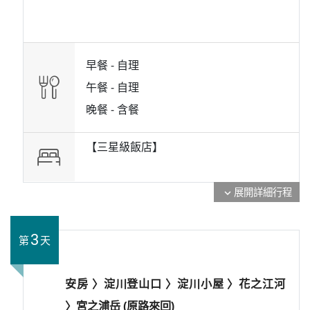
早餐 -
自理
午餐 -
自理
晚餐 -
含餐
【三星級飯店】
展開詳細行程
expand_more
3
第
天
安房 〉淀川登山口 〉淀川小屋 〉花之江河
〉宮之浦岳 (原路來回)