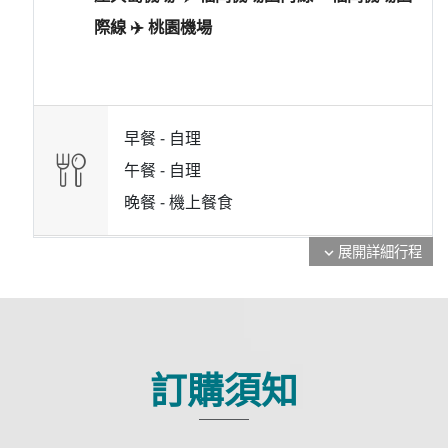
際線 ✈️ 桃園機場
早餐 -
自理
午餐 -
自理
晚餐 -
機上餐食
展開詳細行程
expand_more
訂購須知