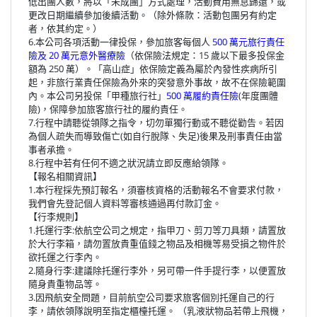
低出團人數，將以「未成團」方式處理，活動費用無息歸還，或
更改日期繼續參加後續活動。（除外條款：活動包團另有約定
者，依其約定。）
6.本公司各項活動一律投保，參加旅客每個人
500 萬元旅行責任
險及 20 萬元意外醫療險
（依保險法規定：15 歲以下最多投保金
額為 250 萬）。「高山症」依保險定義為屬於內發性疾病所引
起，非旅行業責任保險為外來的突發意外事故，故不在保險範圍
內。本公司另投保「甲種旅行社」
500 萬履約責任險
(年度團體
險)，保障參加旅客旅行社的履約責任。
7.行程中請聽從領隊之指令，切勿單獨行動或不聽從勸告。若因
為個人疏失而導致傷亡(如自行脫隊、失足)後果及刑事責任由當
事者承擔。
8.行程中若有任何不適之狀況請立即反應給領隊。
【報名相關資訊】
1.本行程採先預訂報名，須審核資格的活動報名不會要求付款，
我們會先登記個人資料等審核通過再付款訂金。
【行李規則】
1.托運行李:依航空公司之規定，指甲刀、剪刀等刀具類，請置放
於大行李箱，請勿置放貴重值錢之物品及相機等易受損之物件於
欲托運之行李內。
2.隨身行李:建議除托運行李外，另可帶一件手提行李，以便置放
隨身貴重物品等。
3.因飛航安全問題，目前航空公司要求旅客個別托運自己的行
李，請依領隊說明至指定櫃檯托運。 （乳液狀物品若帶上飛機，