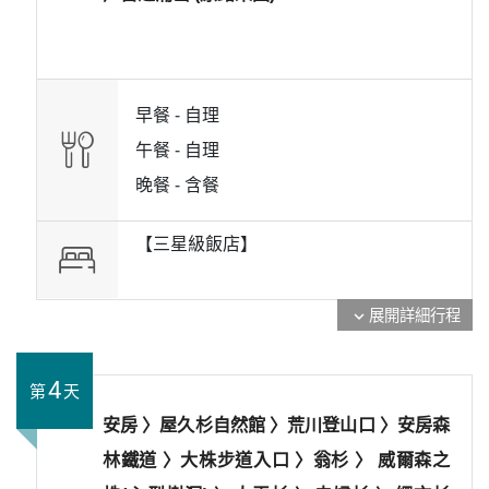
早餐 -
自理
午餐 -
自理
晚餐 -
含餐
【三星級飯店】
展開詳細行程
expand_more
4
第
天
安房 〉屋久杉自然館 〉荒川登山口 〉安房森
林鐵道 〉大株步道入口 〉翁杉 〉 威爾森之