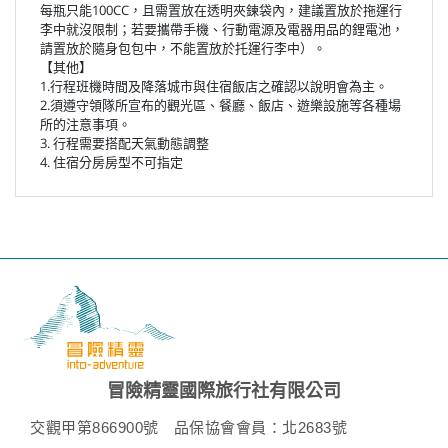
每瓶只能100CC，且需置放在透明夾鍊袋內，建議置放於拖運行
李中就沒限制；若要攜帶手機、行動電源及電器用品的鋰電池，
請置放於隨身包包中，不能置放於托運行李中）。
【其他】
1.行程班機時間及降落城市與住宿飯店之確認以說明會為主。
2.須遵守領隊所宣布的觀光區、餐廳、飯店、遊樂設施等各種場
所的注意事項。
3. 行程需要搭配天氣動態調整
4. 住宿分房房型不可指定
冒險精靈國際旅行社有限公司
交觀甲第866900號
品保協會會員：北2683號