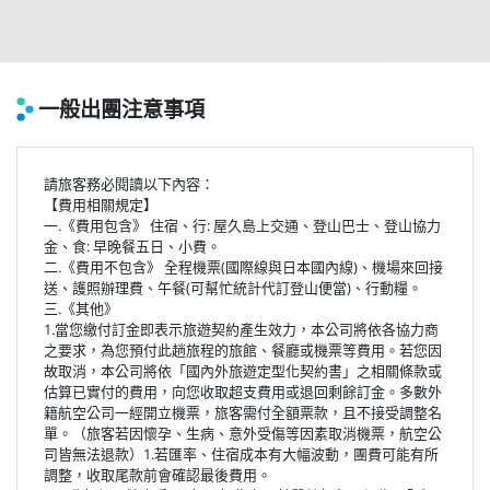
一般出團注意事項
請旅客務必閱讀以下內容：
【費用相關規定】
一.《費用包含》 住宿、行: 屋久島上交通、登山巴士、登山協力
金、食: 早晚餐五日、小費。
二.《費用不包含》 全程機票(國際線與日本國內線)、機場來回接
送、護照辦理費、午餐(可幫忙統計代訂登山便當)、行動糧。
三.《其他》
1.當您繳付訂金即表示旅遊契約產生效力，本公司將依各協力商
之要求，為您預付此趟旅程的旅館、餐廳或機票等費用。若您因
故取消，本公司將依「國內外旅遊定型化契約書」之相關條款或
估算已實付的費用，向您收取超支費用或退回剩餘訂金。多數外
籍航空公司一經開立機票，旅客需付全額票款，且不接受調整名
單。（旅客若因懷孕、生病、意外受傷等因素取消機票，航空公
司皆無法退款）1.若匯率、住宿成本有大幅波動，團費可能有所
調整，收取尾款前會確認最後費用。