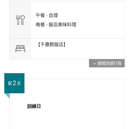
午餐 -
自理
晚餐 -
飯店美味料理
【千疊敷飯店】
展開詳細行程
expand_more
2
第
天
訓練日