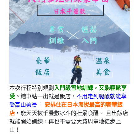
本次行程特別規劃
入門級雪地訓練，又能輕鬆享
受
。纜車站一出就是飯店，
不用走到腿酸就能享
受高山美景
！
安排住在日本海拔最高的奢華飯
店
，能天天被千疊敷冰斗的壯景喚醒。 且
出飯店
就能開始訓練，再也不需要大費周章地徒步上
山！