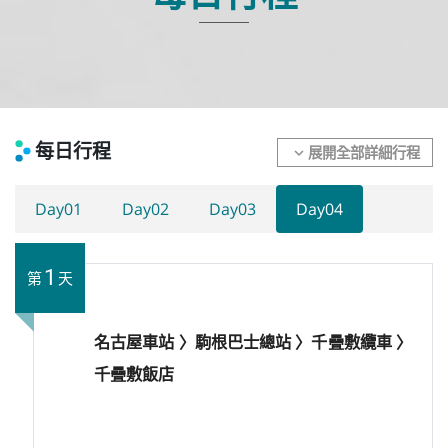
每日行程
展開全部詳細行程
expand_more
Day01
Day02
Day03
Day04
1
第
天
名古屋車站 〉駒根巴士總站 〉千疊敷纜車 〉
千疊敷飯店