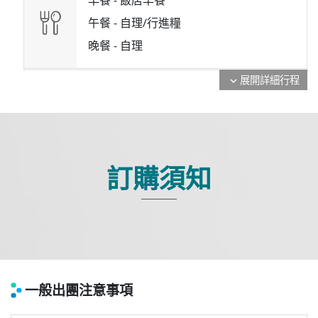
午餐 -
自理/行進糧
晚餐 -
自理
展開詳細行程
expand_more
訂購須知
一般出團注意事項