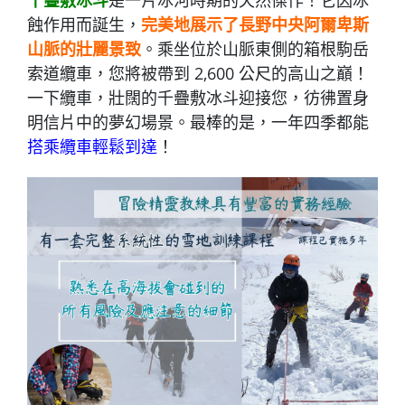
蝕作用而誕生，
完美地展示了長野中央阿爾卑斯
山脈的壯麗景致
。乘坐位於山脈東側的箱根駒岳
索道纜車，您將被帶到 2,600 公尺的高山之巔！
一下纜車，壯闊的千疊敷冰斗迎接您，彷彿置身
明信片中的夢幻場景。最棒的是，一年四季都能
搭乘纜車輕鬆到達
！