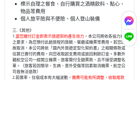
標示自理之餐食、自行購買之酒精飲料、點心、
物品等費用
個人旅平險與不便險、個人登山裝備
三.《其他》
1.
當您繳付訂金即表示旅遊契約產生效力
，本公司將依各協力商
之要求，為您預付此趟旅程的旅館、餐廳或機票等費用。若您因
故取消，本公司將依「國內外旅遊定型化契約書」之相關條款或
估算已實付的費用，向您收取超支費用或退回剩餘訂金。多數外
籍航空公司一經開立機票，旅客需付全額票款，且不接受調整名
單。（旅客若因懷孕、生病、意外受傷等因素取消機票，航空公
司皆無法退款）
2.若匯率、住宿成本有大幅波動，
團費可能有所調整，收取尾款
前會確認最後費用
。
3.若前往日本的機票需要協助處理，請在報名時告知。
四.《退費規定》
1.報名繳費後因故退團，其退款方式依「國內外旅遊定型化契約
書」辦理，詳細點(
連結
)
2.活動期間如因個人心理、生理、體能或裝備不足之因素(如臨時
有事、體力不濟、高山症、帶傷上山等)，經領隊認定無法繼續行
程或基於團隊立場有時間及安全上之考量，無法繼續行程時，須
無條件終止，其未完成的部分，作自動放棄論，不得要求退費，