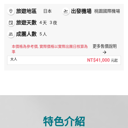
旅遊地區
出發機場
room
日本
flight_takeoff
桃園國際機場
旅遊天數
天
夜
event
4
3
成團人數
人
people
5
更多售價說明
本價格為參考價, 實際價格以實際出團日核算為
準
arrow_forward
NT$41,000
元起
特色介紹