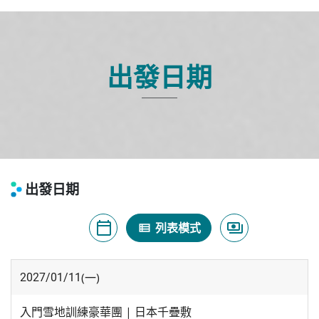
出發日期
出發日期
calendar_today
payments
月曆模式
列表模式
價格模式
view_list
(一)
2027/01/11
入門雪地訓練豪華團 | 日本千疊敷