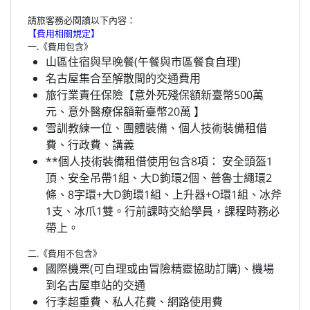
請旅客務必閱讀以下內容：
【費用相關規定】
一.《費用包含》
山區住宿與早晚餐(午餐與市區餐食自理)
名古屋集合至解散間的交通費用
旅行業責任保險【意外死殘保額新臺幣500萬
元、意外醫療保額新臺幣20萬 】
雪訓教練一位、團體裝備、個人技術裝備租借
費、行政費、講義
**個人技術裝備租借使用包含8項： 安全頭盔1
頂、安全吊帶1組、大D鉤環2個、普魯士繩環2
條、8字環+大D鉤環1組、上升器+O環1組、冰斧
1支、冰爪1雙。行前課時交給學員，課程時務必
帶上。
二.《費用不包含》
國際機票(可自理或由冒險精靈協助訂購)、機場
到名古屋車站的交通
行李超重費、私人花費、網路使用費