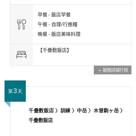
早餐 -
飯店早餐
午餐 -
自理/行進糧
晚餐 -
飯店美味料理
【千疊敷飯店】
展開詳細行程
expand_more
3
第
天
千疊敷飯店 〉訓練 〉中岳 〉木曽駒ヶ岳 〉
千疊敷飯店