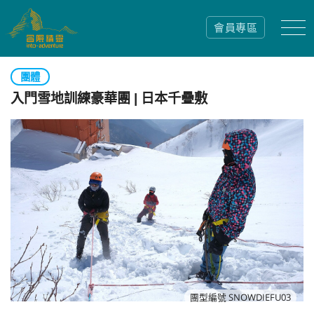
會員專區
團體
入門雪地訓練豪華團 | 日本千疊敷
團型編號 SNOWDIEFU03