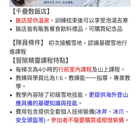
【千疊敷飯店】
飯店提供溫泉
，訓練結束後可以享受泡湯去寒
飯店皆有販售餐食飲料禮品，可購買紀念品
【隊員條件】
初次接觸雪地，認識基礎雪地行
進課程
【冒險精靈課程特點】
每梯次為4小時的
行前室內課程
及山上課程。
教練與學員比為1:6，教練能一一指導，專業教
學。
教學內容除了初級雪地技能，
更提供海外登山
應具備的基礎知識與技能
。
費用包含提供全套個人技術裝備
(
冰斧、冰爪、
安全頭盔等)
，
參加者不需要購買或租借裝備
。