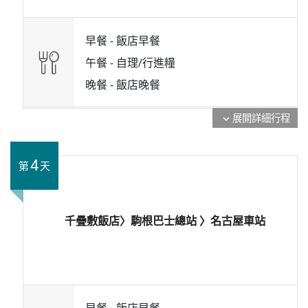
早餐 -
飯店早餐
午餐 -
自理/行進糧
晚餐 -
飯店晚餐
展開詳細行程
expand_more
4
第
天
千疊敷飯店〉駒根巴士總站 〉名古屋車站
早餐 -
飯店早餐