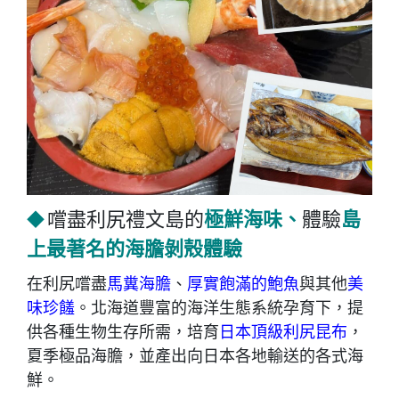
極鮮海味、
島
嚐盡利尻禮文島的
體驗
◆
上最著名的海膽剝殼體驗
在利尻嚐盡
馬糞海膽
、
厚實飽滿的鮑魚
與其他
美
味珍饈
。北海道豐富的海洋生態系統孕育下，提
供各種生物生存所需，培育
日本頂級利尻昆布
，
夏季極品海膽，並產出向日本各地輸送的各式海
鮮。