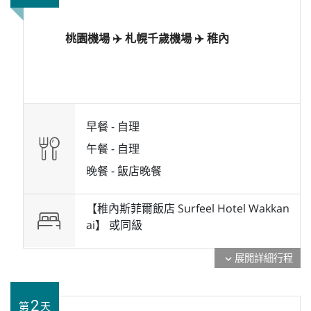
桃園機場 ✈️ 札幌千歲機場 ✈️ 稚內
早餐 -
自理
午餐 -
自理
晚餐 -
飯店晚餐
【稚內斯菲爾飯店 Surfeel Hotel Wakkan
ai】 或
同級
展開詳細行程
expand_more
2
第
天