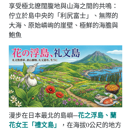
享受極北遼闊腹地與山海之間的共鳴：
佇立於島中央的「利尻富士」、無際的
大海、原始嶙峋的崖壁、極鮮的海膽與
鮑魚
花之浮島、蘭
漫步
在日本最北的島嶼─
花女王「禮文島」
，在海拔0公尺的地方