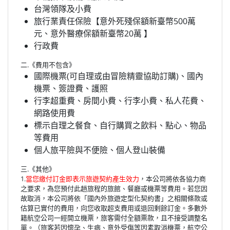
台灣領隊及小費
旅行業責任保險【意外死殘保額新臺幣500萬
元、意外醫療保額新臺幣20萬 】
行政費
二.《費用不包含》
國際機票(可自理或由冒險精靈協助訂購)、國內
機票、簽證費、護照
行李超重費、房間小費、行李小費、私人花費、
網路使用費
標示自理之餐食、自行購買之飲料、點心、物品
等費用
個人旅平險與不便險、個人登山裝備
三.《其他》
1.
當您繳付訂金即表示旅遊契約產生效力
，本公司將依各協力商
之要求，為您預付此趟旅程的旅館、餐廳或機票等費用。若您因
故取消，本公司將依「國內外旅遊定型化契約書」之相關條款或
估算已實付的費用，向您收取超支費用或退回剩餘訂金。多數外
籍航空公司一經開立機票，旅客需付全額票款，且不接受調整名
單。（旅客若因懷孕、生病、意外受傷等因素取消機票，航空公