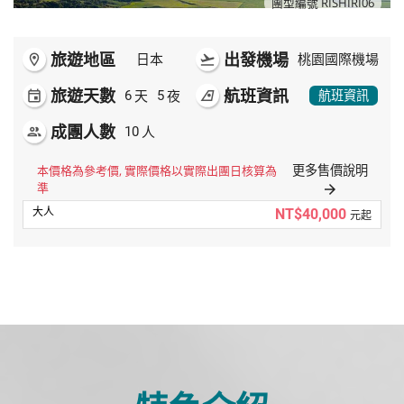
團型編號 RISHIRI06
旅遊地區
出發機場
room
日本
flight_takeoff
桃園國際機場
旅遊天數
航班資訊
天
夜
event
6
5
airlines
航班資訊
成團人數
人
people
10
更多售價說明
本價格為參考價, 實際價格以實際出團日核算為
準
arrow_forward
NT$40,000
元起