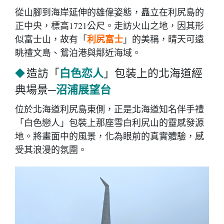
從山腳到海岸延伸的雄偉姿態，矗立在利尻島的
正中央，標高1721公尺。走訪火山之地，因其形
利尻富士
似富士山，故有「
」的美稱，晴天可遠
眺禮文島、鴛泊港與鄰近海域。
白色恋人
造訪「
」包装上的北海道經
◆
沼浦展望台
典場景─
位於北海道利尻島東側，正是北海道知名伴手禮
「白色戀人」包裝上那座雪白利尻山的靈感發源
地。將畫面中的風景，化為眼前的真實體驗，感
受其浪漫的氛圍。