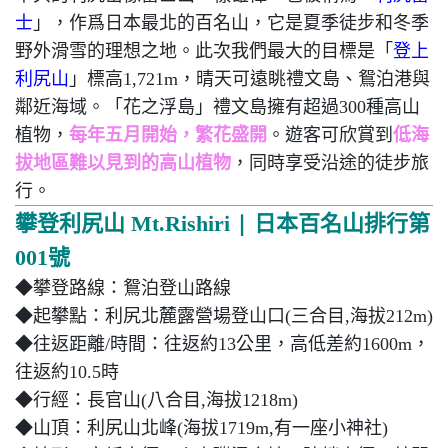
士
」，作爲日本最北的百名山，它是夏季徒步和冬季
野外滑雪的理想之地。此次我們最大的目標是「
登上
利尻山
」標高1,721m，
晴天可遠眺禮文島、鴛泊港與
鄰近海域。
「花之浮島」禮文島擁有超過300種高山
植物，
每年五月開始，繁花盛開
。遊客可欣賞到
低海
拔地區難以見到的高山植物
，同時享受沿途的徒步旅
行。
|
攀登利尻山
Mt.Rishiri
日本百名山排行第
001號
◆攀登路線：
鴛泊登山路線
◆
起攀點：
利尻北麓露營場登山口(三合目,海拔212m)
◆往返距離/時間
：
往返約13公里，高低差約1600m，
往返約10.5時
◆
行經：長官山(八
合目,海拔1218m)
◆山頂
：利尻山北峰(
海拔1719m,有一座小神社)