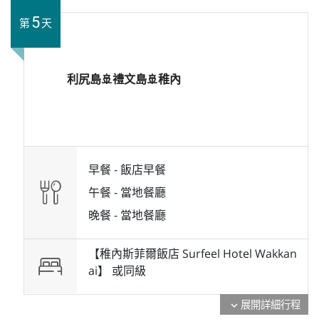
5
第
天
利尻島🚢禮文島🚢稚內
早餐 -
飯店早餐
午餐 -
當地餐廳
晚餐 -
當地餐廳
【稚內斯菲爾飯店 Surfeel Hotel Wakkan
ai】 或
同級
展開詳細行程
expand_more