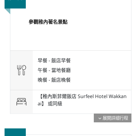
參觀稚內著名景點
早餐 -
飯店早餐
午餐 -
當地餐廳
晚餐 -
飯店晚餐
【稚內斯菲爾飯店 Surfeel Hotel Wakkan
ai】 或
同級
展開詳細行程
expand_more