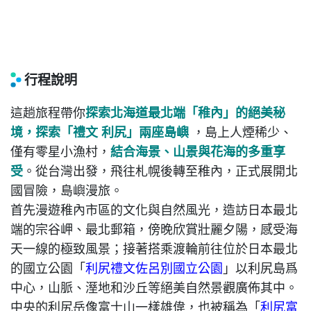
行程說明
這趟旅程帶你
探索北海道最北端「稚內」的絕美秘
境，探索「禮文 利尻」兩座島嶼
，島上人煙稀少、
僅有零星小漁村，
結合海景、山景與花海的多重享
受
。從台灣出發，飛往札幌後轉至稚內，正式展開北
國冒險，島嶼漫旅。
首先漫遊稚內市區的文化與自然風光，造訪日本最北
端的宗谷岬、最北郵箱，傍晚欣賞壯麗夕陽，感受海
天一線的極致風景；接著搭乘渡輪前往位於日本最北
的國立公園「
利尻禮文佐呂別國立公園
」以利尻島爲
中心，山脈、溼地和沙丘等絕美自然景觀廣佈其中。
中央的利尻岳像富士山一樣雄偉，也被稱為「
利尻富