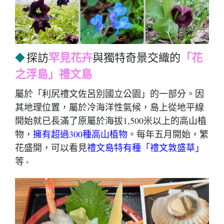
罕見花卉
「花
探訪
與獨特奇景交織的
◆
之浮島」禮文島
屬於「利尻禮文佐呂別國立公園」的一部分。因
其地理位置，屬於冷海洋性氣候，島上從地平線
開始就已長滿了原屬於海拔1,500米以上的高山植
物，
擁有超過300種高山植物
。每年五月開始，繁
花盛開，可以看見
禮文島特有種「禮文敦盛草」
等
。