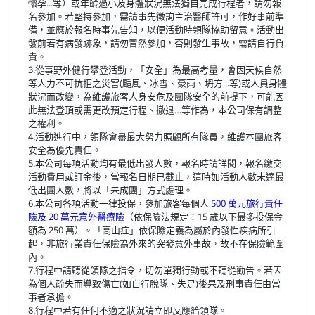
懷孕...等）或年齡過小及身體狀況無法獨自完成行程者，請勿報
名參加。若堅持參加，需請事先徵詢主治醫師許可，作好事前準
備，並應於報名時事先告知，以便活動時領隊協助留意。活動出
發前若有病發跡象，請勿冒然參加，否則發生事故，需請自行負
責。
3.從事野外健行攀登活動，「安全」為最高考量，會因天候自然
等人力不可抗拒之災害(颳風、冰雪、豪雨、坍方...等)或人員身體
狀況而改變，為維護旅客人身安危及團隊安全的前提下，可能因
此無法登頂或需更改預定行程、撤退…等作為，本公司保有調整
之權利。
4.活動進行中，領隊會盡最大努力照顧所有隊員，維護本團旅客
安全為優先責任。
5.本公司每項活動均有最低出發人數，報名時請詳閱，報名繳交
活動費用或訂金後，當報名日期已截止，這時如活動人數未達最
低出團人數，將以「未成團」方式處理。
6.本公司各項活動一律投保，參加旅客每個人
500 萬元旅行責任
險及 20 萬元意外醫療險
（依保險法規定：15 歲以下最多投保金
額為 250 萬）。「高山症」依保險定義為屬於內發性疾病所引
起，非旅行業責任保險為外來的突發意外事故，故不在保險範圍
內。
7.行程中請聽從領隊之指令，切勿單獨行動或不聽從勸告。若因
為個人疏失而導致傷亡(如自行脫隊、失足)後果及刑事責任由當
事者承擔。
8.行程中若有任何不適之狀況請立即反應給領隊。