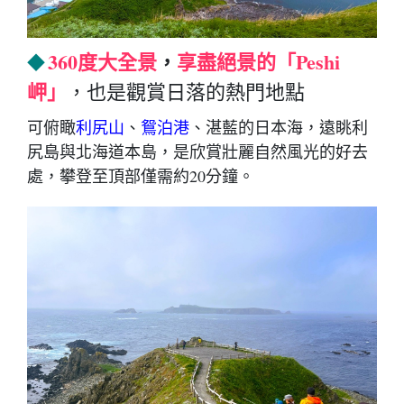
360度大全景
，
享盡絕景的「Peshi
◆
岬」
，也是觀賞日落的熱門地點
可俯瞰
利尻山
、
鴛泊港
、湛藍的日本海，遠眺利
尻島與北海道本島，是欣賞壯麗自然風光的好去
處，攀登至頂部僅需約20分鐘。