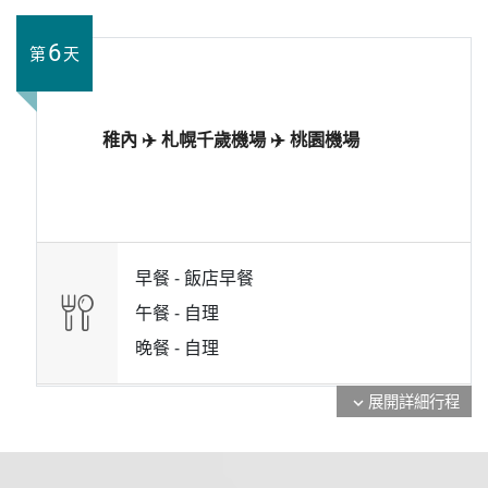
6
第
天
稚內 ✈️ 札幌千歲機場 ✈️ 桃園機場
早餐 -
飯店早餐
午餐 -
自理
晚餐 -
自理
展開詳細行程
expand_more