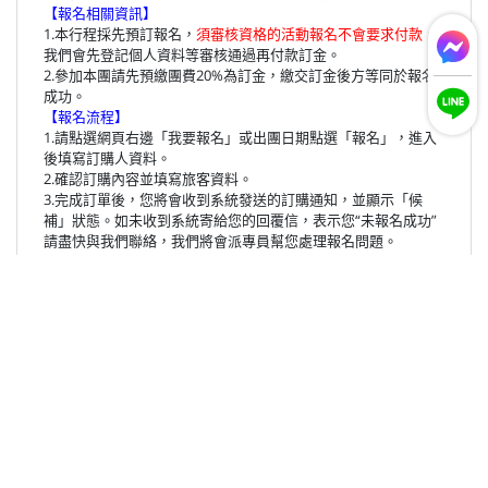
【報名相關資訊】
1.本行程採先預訂報名，
須審核資格的活動報名不會要求付款
，
我們會先登記個人資料等審核通過再付款訂金。
2.參加本團請先預繳團費20%為訂金，繳交訂金後方等同於報名
成功。
【報名流程】
1.請點選網頁右邊「我要報名」或出團日期點選「報名」，進入
後填寫訂購人資料。
2.確認訂購內容並填寫旅客資料。
3.完成訂單後，您將會收到系統發送的訂購通知，並顯示「候
補」狀態。如未收到系統寄給您的回覆信，表示您“未報名成功”
請盡快與我們聯絡，我們將會派專員幫您處理報名問題。
4.本公司收到報名資料後，會審核資格，通過後會寄發訂金連結
通知信並轉「預定」狀態
5.加入冒險精靈國際旅行社LINE官方帳號ID：
@intoadventure
【行李規則】
1.托運行李:依航空公司之規定，指甲刀、剪刀等刀具類，請置放
於大行李箱，請勿置放貴重值錢之物品及相機等易受損之物件於
欲托運之行李內。
2.隨身行李:建議除托運行李外，另可帶一件手提行李，以便置放
隨身貴重物品等。
3.因飛航安全問題，目前航空公司要求旅客個別托運自己的行
李，請依領隊說明至指定櫃檯托運。 （乳液狀物品若帶上飛機，