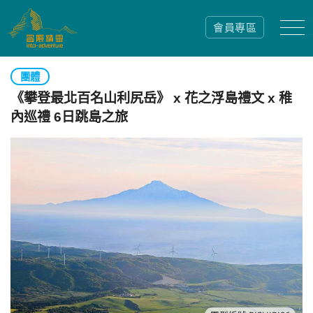
會員專區
團體
《攀登最北百名山利尻岳》 x 花之浮島禮文 x 稚
內巡禮 6日跳島之旅