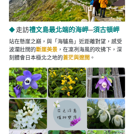
禮文島最北端的海岬
─
須古頓岬
走訪
◆
站在懸崖之巔，與「海驢島」近距離對望，感受
斷崖美景
波瀾壯闊的
，在凜冽海風的吹拂下，深
蒼茫與遼闊
刻體會日本極北之地的
。