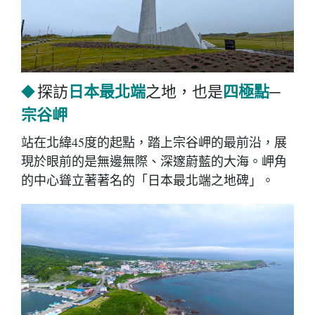
日本最北端
四極點
探訪
之地，也是
─
◆
宗谷岬
站在北緯45度的起點，踏上宗谷岬的最前沿，展
現於眼前的是無邊無際、深邃蔚藍的大海。岬角
的中心聳立著著名的「日本最北端之地碑」。