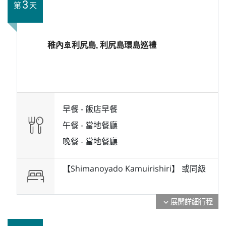
3
第
天
稚內🚢利尻島, 利尻島環島巡禮
早餐 -
飯店早餐
午餐 -
當地餐廳
晚餐 -
當地餐廳
【Shimanoyado Kamuirishiri】 或
同級
展開詳細行程
expand_more