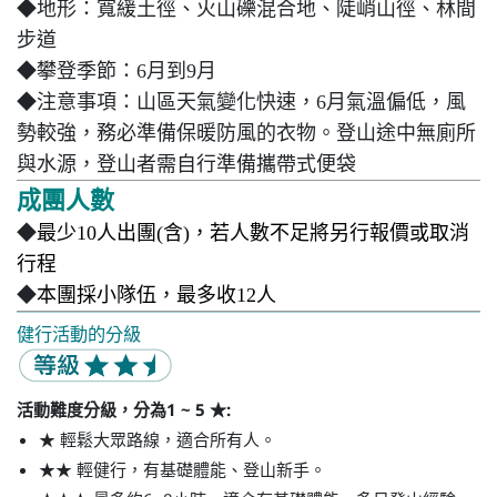
◆地形
：
寬緩土徑、火山礫混合地、陡峭山徑、林間
步道
◆攀登季節
：6月到9月
◆注意事項
：山區天氣變化快速，6月氣溫偏低，風
勢較強，務必準備保暖防風的衣物。登山途中無廁所
與水源，
登山者需自行準備攜帶式便袋
成團人數
◆
最少10人出團(含)，若人數不足將另行報價或取消
行程
◆
本團採小隊伍，最多收12人
健行活動的分級
活動難度分級，分為1 ~ 5 ★:
★ 輕鬆大眾路線，適合所有人。
★★ 輕健行，有基礎體能、登山新手。