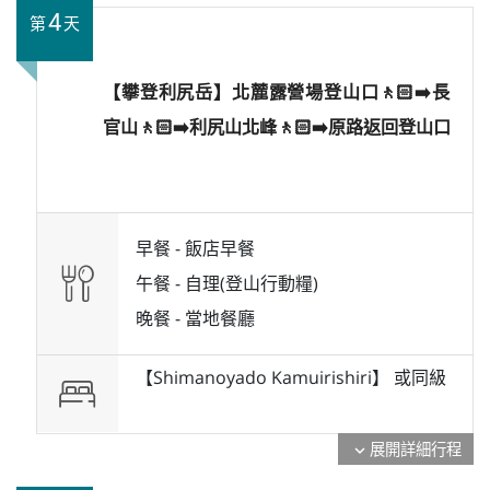
4
第
天
【攀登利尻岳】北麓露營場登山口🚶🏻‍➡️長
官山🚶🏻‍➡️利尻山北峰🚶🏻‍➡️原路返回登山口
早餐 -
飯店早餐
午餐 -
自理(登山行動糧)
晚餐 -
當地餐廳
【Shimanoyado Kamuirishiri】 或
同級
展開詳細行程
expand_more