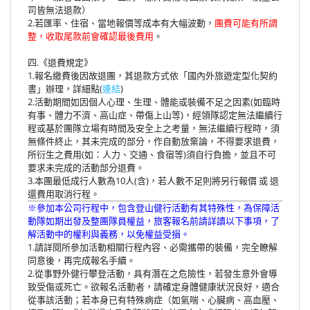
司皆無法退款）
2.若匯率、住宿、當地報價等成本有大幅波動，
團費可能有所調
整，收取尾款前會確認最後費用
。
四.《退費規定》
1.報名繳費後因故退團，其退款方式依「國內外旅遊定型化契約
書」辦理，詳細點(
連結
)
2.活動期間如因個人心理、生理、體能或裝備不足之因素(如臨時
有事、體力不濟、高山症、帶傷上山等)，經領隊認定無法繼續行
程或基於團隊立場有時間及安全上之考量，無法繼續行程時，須
無條件終止，其未完成的部分，作自動放棄論，不得要求退費，
所衍生之費用(如：人力、交通、食宿等)須自行負擔，並且不可
要求未完成的活動部分退費。
3.本團最低成行人數為10人(含)，若人數不足則將另行報價 或 退
還費用取消行程。
※參加本公司行程中，包含登山健行活動有其特殊性，為保障活
動隊如期出發及整團隊員權益，旅客報名前請詳讀以下事項，了
解活動中的權利與義務，以免權益受損。
1.請詳閱所參加活動相關行程內容、必需攜帶的裝備，完全瞭解
同意後，再完成報名手續。
2.從事野外健行攀登活動，具有潛在之危險性，若發生意外會導
致受傷或死亡。欲報名活動者，請確定身體健康狀況良好，適合
從事該活動；若本身已有特殊病症（如氣喘、心臟病、高血壓、