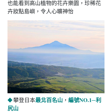
也能看到高山植物的花卉樂園，珍稀花
卉妝點島嶼，令人心曠神怡
最北百名山
編號NO.1─利
攀登日本
，
◆
尻山