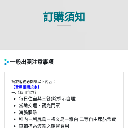
訂購須知
一般出團注意事項
請旅客務必閱讀以下內容：
【費用相關規定】
一.《費用包含》
每日住宿與三餐(除標示自理)
當地交通、觀光門票
海膽體驗
稚內－利尻島－禮文島－稚內 二等自由席船票費
車輛搭乘渡輪之船運費用