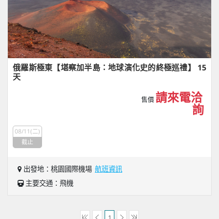
俄羅斯極東【堪察加半島：地球演化史的終極巡禮】 15
天
請來電洽
售價
詢
08/11(二)
截止
出發地：桃園國際機場
航班資訊
主要交通：飛機
1