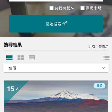
只找可報名
保證出發
開始搜索
搜尋結果
共有
1
筆商品
團體
15
天