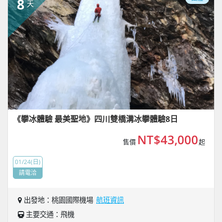
8
天
《攀冰體驗 最美聖地》四川雙橋溝冰攀體驗8日
NT$43,000
售價
起
01/24(日)
請電洽
出發地：桃園國際機場
航班資訊
主要交通：飛機