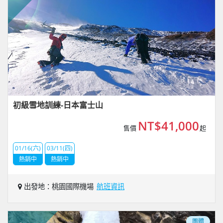
初級雪地訓練-日本富士山
NT$41,000
售價
起
01/16(六)
03/11(四)
熱銷中
熱銷中
出發地：桃園國際機場
航班資訊
團體