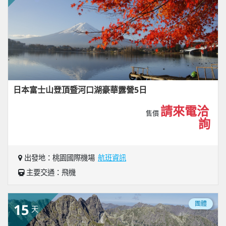
日本富士山登頂暨河口湖豪華露營5日
請來電洽
售價
詢
出發地：桃園國際機場
航班資訊
主要交通：飛機
團體
15
天