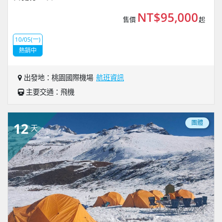
NT$95,000
售價
起
10/05(一)
熱銷中
出發地：桃園國際機場
航班資訊
主要交通：飛機
團體
12
天