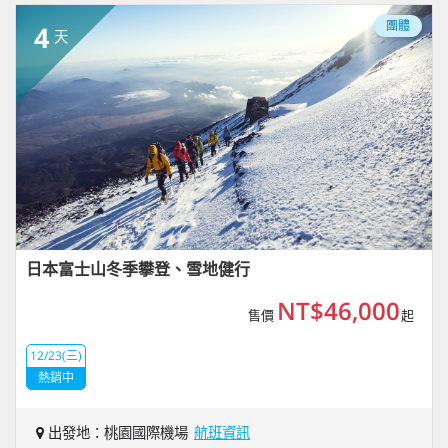
團體
4
天
日本富士山冬季攀登、雪地健行
NT$46,000
售價
起
12/23(三)
熱銷中
出發地：桃園國際機場
航班資訊