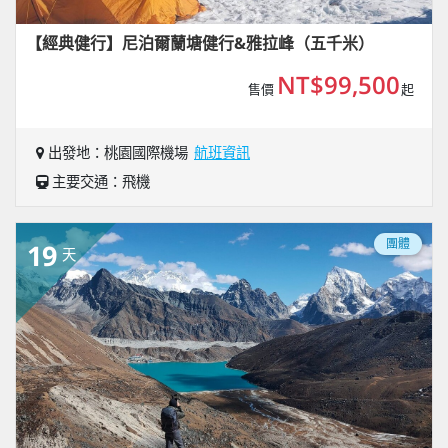
【經典健行】尼泊爾蘭塘健行&雅拉峰（五千米）
NT$99,500
售價
起
出發地：桃園國際機場
航班資訊
主要交通：飛機
團體
19
天