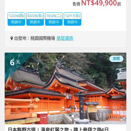
NT$49,900
售價
起
12/24(四)
02/26(五)
10/26(二)
12/17(五)
熱銷中
熱銷中
熱銷中
熱銷中
出發地：桃園國際機場
航班資訊
團體
6
天
日本熊野古道 | 溫泉紅葉之旅、踏上參拜之路6日