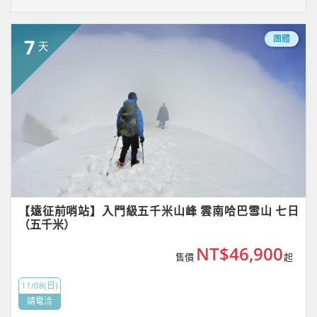
團體
7
天
【遠征前哨站】入門級五千米山峰 雲南哈巴雪山 七日
（五千米）
NT$46,900
售價
起
11/08(日)
請電洽