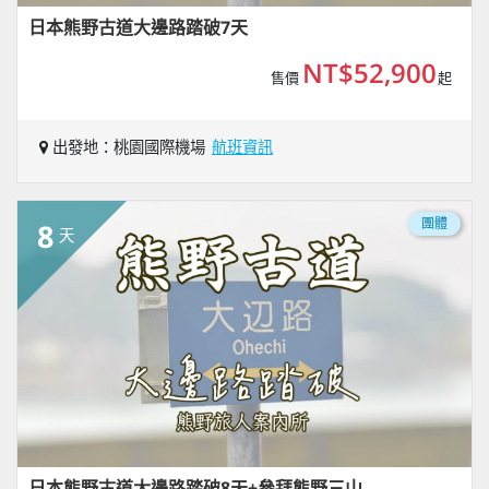
日本熊野古道大邊路踏破7天
NT$52,900
售價
起
出發地：桃園國際機場
航班資訊
團體
8
天
日本熊野古道大邊路踏破8天+參拜熊野三山