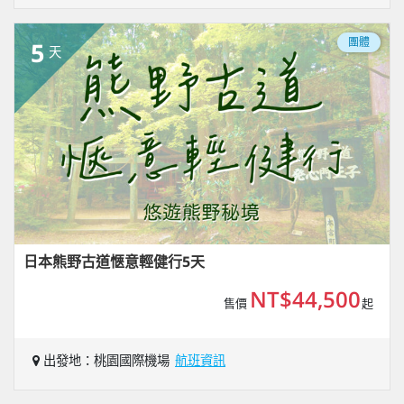
團體
5
天
日本熊野古道愜意輕健行5天
NT$44,500
售價
起
出發地：桃園國際機場
航班資訊