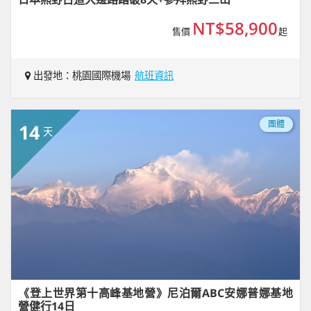
NT$58,900
售價
起
出發地：桃園國際機場
航班資訊
團體
14
天
《登上世界第十高峰基地營》尼泊爾ABC安娜普娜基地
營健行14日