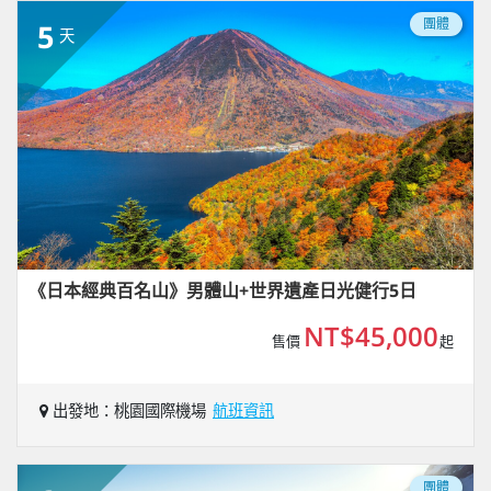
團體
5
天
《日本經典百名山》男體山+世界遺產日光健行5日
NT$45,000
售價
起
出發地：桃園國際機場
航班資訊
團體