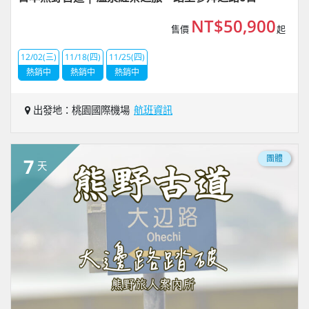
NT$50,900
售價
起
12/02(三)
11/18(四)
11/25(四)
熱銷中
熱銷中
熱銷中
出發地：桃園國際機場
航班資訊
團體
7
天