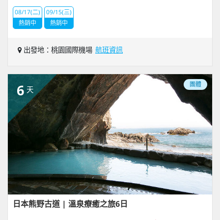
08/17(二)
09/15(三)
熱銷中
熱銷中
出發地：桃園國際機場
航班資訊
團體
6
天
日本熊野古道 | 溫泉療癒之旅6日