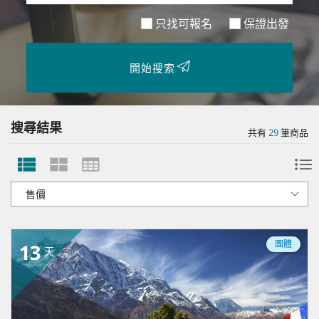
只找可報名
保證出發
開始搜索
搜尋結果
共有
29
筆商品
團體
13
天