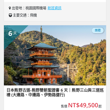
出發地：桃園國際機場
航班資訊
主要交通：飛機
團體
6
天
日本熊野古道-熊野雙朝聖證書 6 天｜熊野三山與三道巡
禮 (大邊路、中邊路、伊勢路健行)
NT$49,500
售價
起