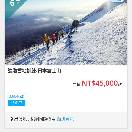
6
天
進階雪地訓練-日本富士山
NT$45,000
售價
起
03/04(四)
熱銷中
出發地：桃園國際機場
航班資訊