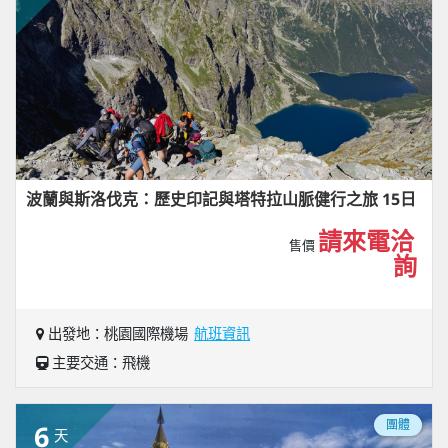
波蘭與斯洛伐克：歷史印記與塔特拉山脈健行之旅 15日
請來電洽
售價
詢
出發地：桃園國際機場
航班資訊
主要交通：飛機
團體
6
天