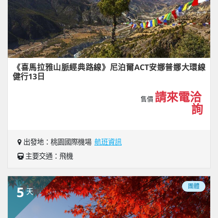
《喜馬拉雅山脈經典路線》尼泊爾ACT安娜普娜大環線
健行13日
請來電洽
售價
詢
出發地：桃園國際機場
航班資訊
主要交通：飛機
團體
5
天