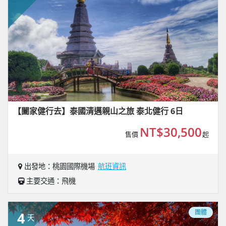
【闔家健行去】泰國清邁親山之旅 泰北健行 6日
NT$30,500
售價
起
出發地：桃園國際機場
航班資訊
主要交通：飛機
團體
4
天