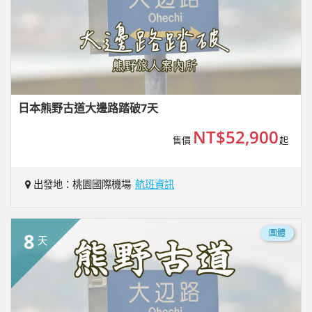
日本熊野古道大邊路踏破7天
NT$52,900
售價
起
出發地：桃園國際機場
航班資訊
團體
8
天