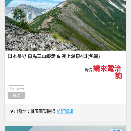
日本長野 白馬三山縱走 & 雲上温泉4日(包團)
請來電洽
售價
詢
09/14(一)
截止
出發地：桃園國際機場
航班資訊