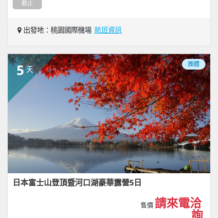
截止
出發地：桃園國際機場
航班資訊
團體
5
天
日本富士山登頂暨河口湖豪華露營5日
請來電洽
售價
詢