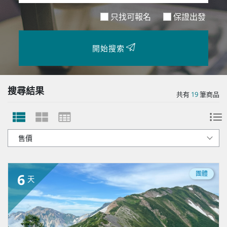
只找可報名
保證出發
開始搜索
搜尋結果
共有
19
筆商品
團體
6
天