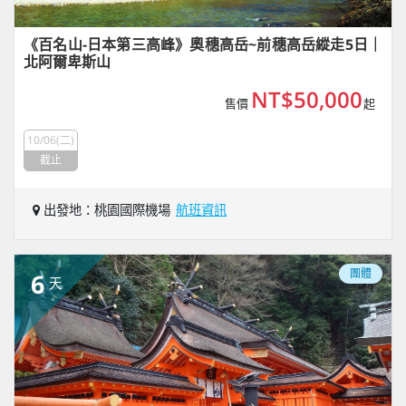
《百名山-日本第三高峰》奧穗高岳~前穗高岳縱走5日｜
北阿爾卑斯山
NT$50,000
售價
起
10/06(二)
截止
出發地：桃園國際機場
航班資訊
團體
6
天