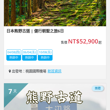
日本熊野古道 | 健行朝聖之旅6日
NT$52,900
售價
起
04/08(四)
06/04(五)
10/08(五)
熱銷中
熱銷中
熱銷中
出發地：桃園國際機場
航班資訊
團體
7
天