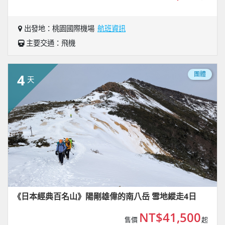
出發地：桃園國際機場
航班資訊
主要交通：飛機
團體
4
天
《日本經典百名山》陽剛雄偉的南八岳 雪地縱走4日
NT$41,500
售價
起