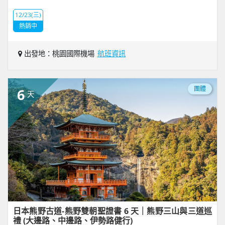
12/23(三)
熱銷中
出發地：桃園國際機場
航班資訊
團體
6
天
日本熊野古道-熊野雙朝聖證書 6 天｜熊野三山與三道巡
禮 (大邊路、中邊路、伊勢路健行)