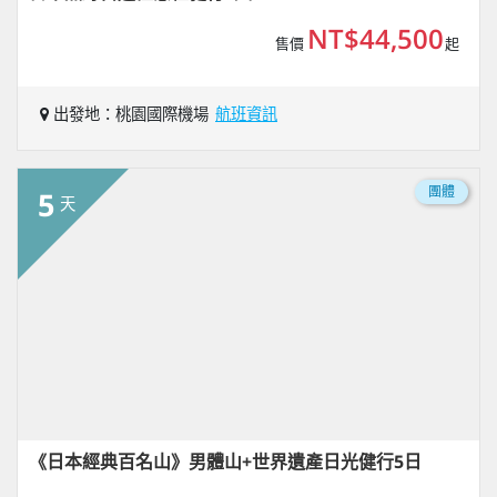
NT$44,500
售價
起
出發地：桃園國際機場
航班資訊
團體
5
天
《日本經典百名山》男體山+世界遺產日光健行5日