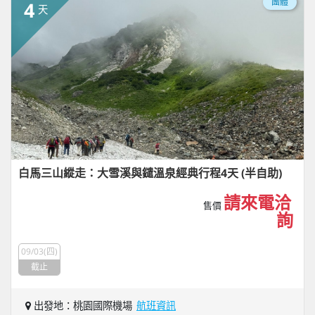
團體
4
天
白馬三山縱走：大雪溪與鑓溫泉經典行程4天 (半自助)
請來電洽
售價
詢
09/03(四)
截止
出發地：桃園國際機場
航班資訊