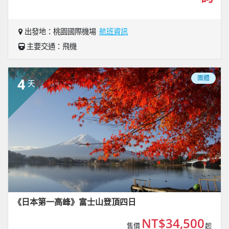
出發地：桃園國際機場
航班資訊
主要交通：飛機
團體
4
天
《日本第一高峰》富士山登頂四日
NT$34,500
售價
起