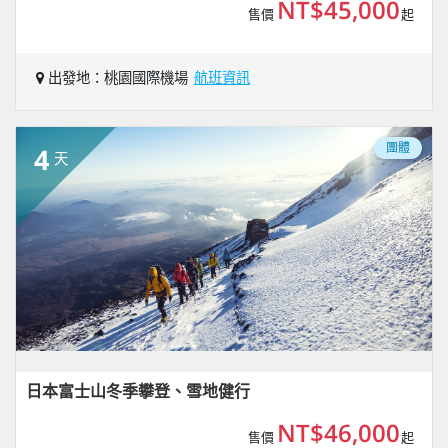
NT$45,000
售價
起
出發地：桃園國際機場
航班資訊
團體
4
天
日本富士山冬季攀登、雪地健行
NT$46,000
售價
起