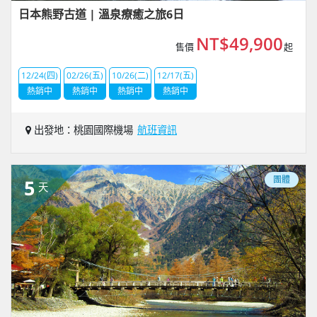
日本熊野古道 | 溫泉療癒之旅6日
NT$49,900
售價
起
12/24(四)
02/26(五)
10/26(二)
12/17(五)
熱銷中
熱銷中
熱銷中
熱銷中
出發地：桃園國際機場
航班資訊
團體
5
天