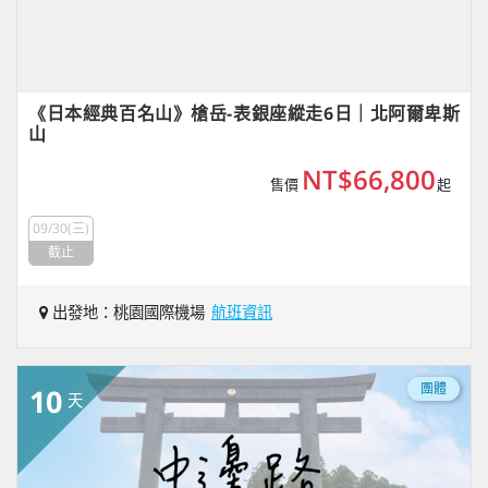
《日本經典百名山》槍岳-表銀座縱走6日｜北阿爾卑斯
山
NT$66,800
售價
起
09/30(三)
截止
出發地：桃園國際機場
航班資訊
團體
10
天