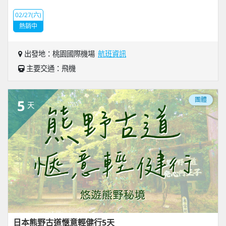
02/27(六)
熱銷中
出發地：桃園國際機場
航班資訊
主要交通：飛機
團體
5
天
日本熊野古道愜意輕健行5天