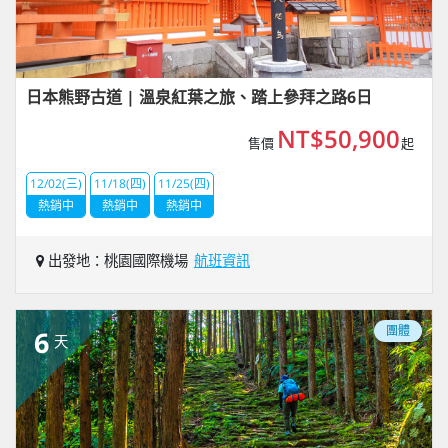
日本熊野古道 | 溫泉紅葉之旅、踏上參拜之路6日
NT$50,900
售價
起
12/02(三)
11/18(四)
11/25(四)
熱銷中
熱銷中
熱銷中
出發地：桃園國際機場
航班資訊
團體
6
天