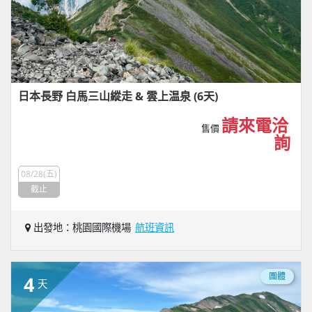
日本長野 白馬三山縱走 & 雲上温泉 (6天)
請來電洽
售價
詢
08/28(五)
截止
出發地：桃園國際機場
航班資訊
團體
4
天