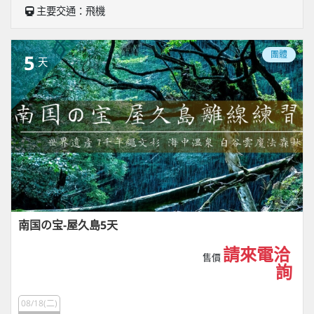
主要交通：飛機
團體
5
天
南国の宝-屋久島5天
請來電洽
售價
詢
08/18(二)