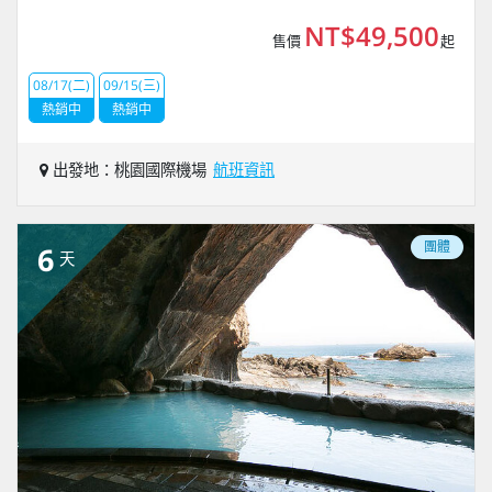
NT$49,500
售價
起
08/17(二)
09/15(三)
熱銷中
熱銷中
出發地：桃園國際機場
航班資訊
團體
6
天