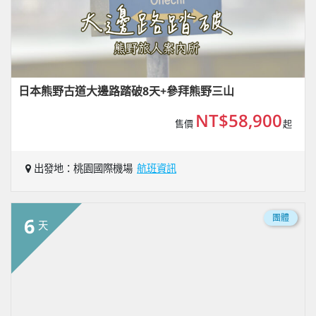
日本熊野古道大邊路踏破8天+參拜熊野三山
NT$58,900
售價
起
出發地：桃園國際機場
航班資訊
團體
6
天