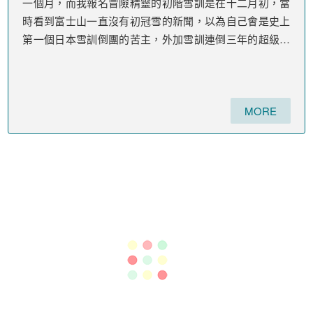
尼泊爾海外遊記
尼泊爾眾湖之城~波卡拉旅遊好去處
喜馬拉雅、世界最高峰、難爬的山、雪巴人......，
這些都是許多人對尼泊爾的印象。我也曾是這麼認為的，
也因此，我踏上了尼泊爾的朝聖之旅。
不同於以往介紹山上的行程，我想介紹的是安娜普納山腳
下的湖區波卡拉Pokhara。波卡拉，也叫博卡拉、博克拉
等等，本質都是尼泊爾文「पोखरा」(Pokhara)的音譯。
Pokhari的原意是指「湖」，而Pokhara顧名思義，就是一
個湖區了!
MORE