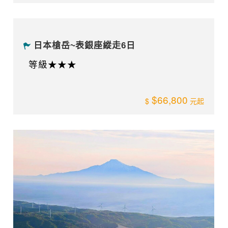
攀登最北百名山利尻岳 x 禮文 稚內巡禮
等級★★
40,000
海外遠征精選
《孤懸冰河的島嶼》尼泊爾島峰(六千米)