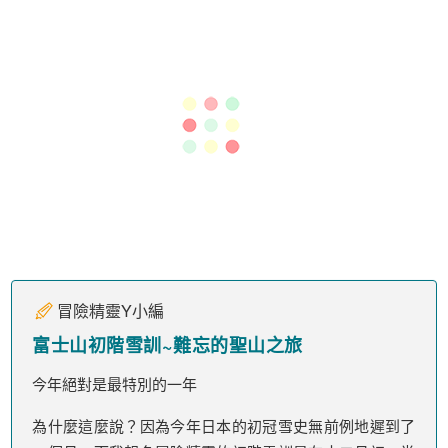
一個月，而我報名冒險精靈的初階雪訓是在十二月初，當
時看到富士山一直沒有初冠雪的新聞，以為自己會是史上
第一個日本雪訓倒團的苦主，外加雪訓連倒三年的超級衰
神(之前是台灣雪訓連倒兩年)。不過還好皇天不負苦心
人，在我天天努力不懈的祈禱下，11/7終於迎來了富士山
的初冠雪。也因此，富士山雪訓得以順利成行。
MORE