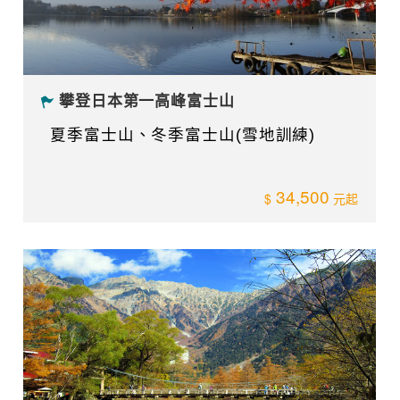
奧穗高岳~前穗高岳縱走5日
等級★★★
50,000
日本熊野古道健行
等級★★
44,500