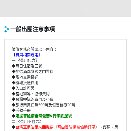
一般出團注意事項
請旅客務必閱讀以下內容：
【費用相關規定】
一.《費用包含》
◆每日住宿及三餐
◆加德滿都參觀之門票費
◆當地交通接送
◆機場接送費用
◆入山許可證
◆當地嚮導、協作費用
◆台灣領隊的費用及小費
◆旅行業責任險500萬及傷害醫療20萬
◆活動手冊
◆
贈送冒險精靈背包套&行李託運袋
二.《費用不包含》
◆
台灣至尼泊爾來回機票（可由冒險精靈協助訂購
）、護照、尼