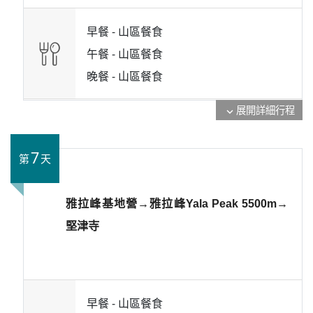
早餐 -
山區餐食
午餐 -
山區餐食
晚餐 -
山區餐食
展開詳細行程
expand_more
7
第
天
雅拉峰基地營→雅拉峰Yala Peak 5500m→
堅津寺
早餐 -
山區餐食