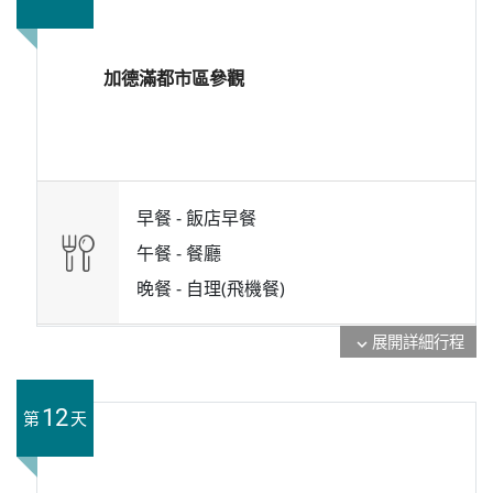
加德滿都市區參觀
早餐 -
飯店早餐
午餐 -
餐廳
晚餐 -
自理(飛機餐)
展開詳細行程
expand_more
12
第
天