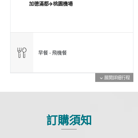
加德滿都✈️桃園機場
早餐 -
飛機餐
展開詳細行程
expand_more
訂購須知