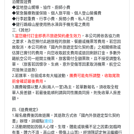
泊爾簽證費
◆當地登山嚮導、協作、廚師小費
◆緊急醫療救援保險、個人旅平險、個人登山裝備費
◆行李超重費、行李小費、房間小費、私人花費
◆健行路線山屋使用熱水澡與手機充電之費用
三.《其他》
1.
當您繳付訂金即表示旅遊契約產生效力
，本公司將依各協力商
之要求，為您預付此趟旅程的旅館、餐廳或機票等費用。若您因
故取消，本公司將依「國內外旅遊定型化契約書」之相關條款或
估算已實付的費用，向您收取超支費用或退回剩餘訂金。多數外
籍航空公司一經開立機票，旅客需付全額票款，且不接受調整名
單。（旅客若因懷孕、生病、意外受傷等因素取消機票，航空公
司皆無法退款）
2.若匯率、住宿成本有大幅波動，
團費可能有所調整，收取尾款
前會確認最後費用
。
3.團費報價以雙人房(兩人一室)為主，若單數報名，須收取全程
單人房差額。若最後能順利調與同性團員同房，則免收單人房差
額。
四.《退費規定》
1.報名繳費後因故退團，其退款方式依「國內外旅遊定型化契約
書」辦理，詳細點(
連結
)
2.活動期間如因個人心理、生理、體能或裝備不足之因素(如臨時
有事、體力不濟、高山症、帶傷上山等)，經領隊認定無法繼續行