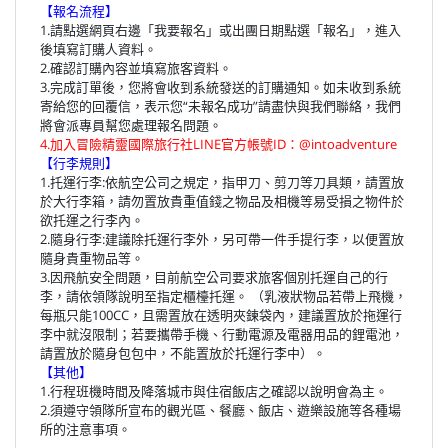
【報名流程】
1.請點選網頁右邊「我要報名」或出團日期點選「報名」，進入
後填寫訂購人資料。
2.確認訂購內容並填寫旅客資料。
3.完成訂單後，您將會收到系統發送的訂購通知。如未收到系統
寄給您的回覆信，表示您“未報名成功”請盡快與我們聯絡，我們
將會派專員幫您處理報名問題。
4.加入冒險精靈國際旅行社LINE官方帳號ID：@intoadventure
【行李規則】
1.托運行李:依航空公司之規定，指甲刀、剪刀等刀具類，請置放
於大行李箱，請勿置放貴重值錢之物品及相機等易受損之物件於
欲托運之行李內。
2.隨身行李:建議除托運行李外，另可帶一件手提行李，以便置放
隨身貴重物品等。
3.因飛航安全問題，目前航空公司要求旅客個別托運自己的行
李，請依領隊說明至指定櫃檯托運。 （乳液狀物品若帶上飛機，
每瓶只能100CC，且需置放在透明夾鍊袋內，建議置放於拖運行
李中就沒限制；若要攜帶手機、行動電源及電器用品的鋰電池，
請置放於隨身包包中，不能置放於托運行李中）。
【其他】
1.行程班機時間及降落城市與住宿飯店之確認以說明會為主。
2.須遵守領隊所宣布的觀光區、餐廳、飯店、遊樂設施等各種場
所的注意事項。