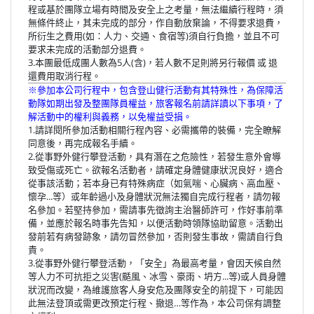
程或基於團隊立場有時間及安全上之考量，無法繼續行程時，須
無條件終止，其未完成的部分，作自動放棄論，不得要求退費，
所衍生之費用(如：人力、交通、食宿等)須自行負擔，並且不可
要求未完成的活動部分退費。
3.本團最低成團人數為5人(含)，若人數不足則將另行報價 或 退
還費用取消行程。
※參加本公司行程中，包含登山健行活動有其特殊性，為保障活
動隊如期出發及整團隊員權益，旅客報名前請詳讀以下事項，了
解活動中的權利與義務，以免權益受損。
1.請詳閱所參加活動相關行程內容、必需攜帶的裝備，完全瞭解
同意後，再完成報名手續。
2.從事野外健行攀登活動，具有潛在之危險性，若發生意外會導
致受傷或死亡。欲報名活動者，請確定身體健康狀況良好，適合
從事該活動；若本身已有特殊病症（如氣喘、心臟病、高血壓、
懷孕...等）或年齡過小及身體狀況無法獨自完成行程者，請勿報
名參加。若堅持參加，需請事先徵詢主治醫師許可，作好事前準
備，並應於報名時事先告知，以便活動時領隊協助留意。活動出
發前若有病發跡象，請勿冒然參加，否則發生事故，需請自行負
責。
3.從事野外健行攀登活動，「安全」為最高考量，會因天候自然
等人力不可抗拒之災害(颳風、冰雪、豪雨、坍方...等)或人員身體
狀況而改變，為維護旅客人身安危及團隊安全的前提下，可能因
此無法登頂或需更改預定行程、撤退…等作為，本公司保有調整