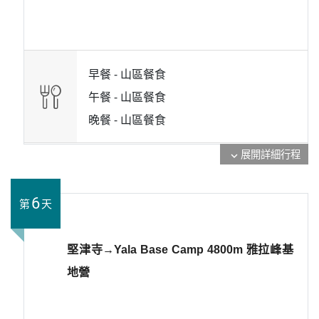
早餐 -
山區餐食
午餐 -
山區餐食
晚餐 -
山區餐食
展開詳細行程
expand_more
6
第
天
堅津寺→Yala Base Camp 4800m 雅拉峰基
地營