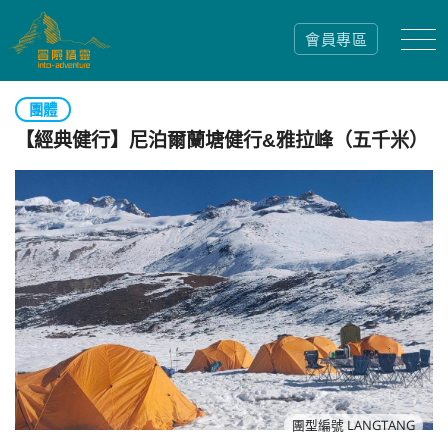
會員專區
團體
【經典健行】尼泊爾蘭塘健行&雅拉峰（五千米）
團型編號 LANGTANG