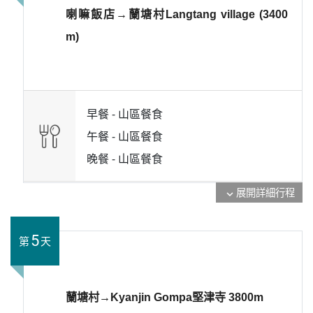
喇嘛飯店→蘭塘村Langtang village (3400
m)
早餐 -
山區餐食
午餐 -
山區餐食
晚餐 -
山區餐食
展開詳細行程
expand_more
5
第
天
蘭塘村→Kyanjin Gompa堅津寺 3800m