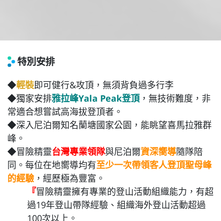
特別安排
◆
輕裝
即可健行&攻頂，無須背負過多行李
◆獨家安排
雅拉峰Yala Peak登頂
，無技術難度，非
常適合想嘗試高海拔登頂者。
◆深入尼泊爾知名蘭塘國家公園，能眺望喜馬拉雅群
峰。
◆冒險精靈
台灣專業領隊
與尼泊爾
資深嚮導
隨隊陪
同。每位在地嚮導均有
至少一次帶領客人登頂聖母峰
的經驗
，經歷極為豐富。
​『
冒險精靈擁有專業的登山活動組織能力，有超
過19年登山帶隊經驗、組織海外登山活動超過
100次以上。