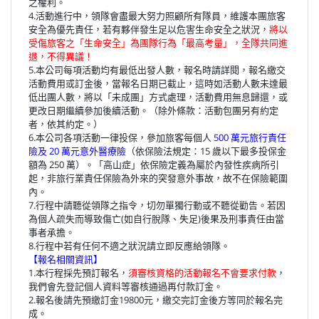
之權利。
4.活動進行中，領隊會盡最大努力照顧所有隊員，維護本團旅客
安全為優先責任，若有夥伴發生足以危害生命安全之狀況，
將以
受傷旅客之「生命安全」為團隊行為「最高考量」，全隊共同進
退，不得異議！
5.本公司每項活動均有最低出發人數，報名時請詳閱，報名繳交
活動費用或訂金後，當報名日期已截止，這時如活動人數未達最
低出團人數，將以「未成團」方式處理，活動費用無息歸還，或
更改日期繼續參加後續活動。（除外條款：活動包團另有約定
者，依其約定。）
6.本公司各項活動一律投保，參加旅客每個人
500 萬元旅行責任
險及 20 萬元意外醫療險
（依保險法規定：15 歲以下最多投保金
額為 250 萬）。「高山症」依保險定義為屬於內發性疾病所引
起，非旅行業責任保險為外來的突發意外事故，故不在保險範圍
內。
7.行程中請聽從領隊之指令，切勿單獨行動或不聽從勸告。若因
為個人疏失而導致傷亡(如自行脫隊、失足)後果及刑事責任由當
事者承擔。
8.行程中若有任何不適之狀況請立即反應給領隊。
【報名相關資訊】
1.本行程採先預訂報名，
須審核資格的活動報名不會要求付款
，
我們會先登記個人資料等審核通過再付款訂金。
2.報名後請先預繳訂金19800元，繳交完訂金後方等同於報名完
成。