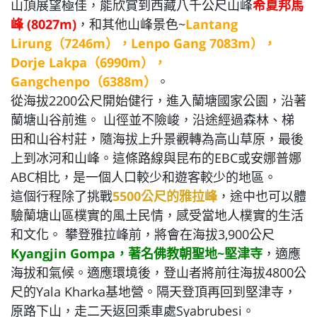
山頂展望極佳，能欣賞到西藏八千公尺山峰
希夏邦馬
峰 (8027m)
，和其他山峰景色~
Lantang
Lirung（7246m），Lenpo Gang 7083m），
Dorje Lakpa（6990m），
Gangchenpo（6388m）
。
從海拔2200公尺開始健行，進入蘭塘國家公園，沿著
蘭塘山谷前進。 山徑並不險峻，沿途經過森林、梯
田和山谷村莊，隨海拔上升景觀轉為高山草原，最後
上到冰河和山峰。這條路線與昆布的EBC或安娜普娜
ABC相比，是一個人口較少和遊客較少的地區。
這個行程除了挑戰
5500公尺的雅拉峰
，途中也可以體
驗蘭塘山區樸實的風土民情，感受當地人樸實的生活
和文化。 攀登雅拉峰前，將會在海拔3,900公尺
Kyangjin Gompa，著名佛教朝聖地~堅津寺
，適應
海拔和氣候。適應環境後，登山者將前往海拔4800公
尺的Yala Kharka基地營。隔天登頂再回到堅津寺，
原路下山，走二天返回乘車處Syabrubesi。