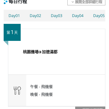
每日行程
展開全部詳細行程
expand_more
Day01
Day02
Day03
Day04
Day05
1
第
天
桃園機場✈️加德滿都
午餐 -
飛機餐
晚餐 -
飛機餐