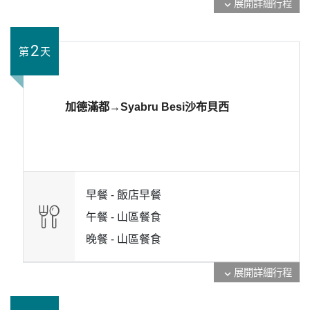
展開詳細行程
expand_more
2
第
天
加德滿都→Syabru Besi沙布貝西
早餐 -
飯店早餐
午餐 -
山區餐食
晚餐 -
山區餐食
展開詳細行程
expand_more