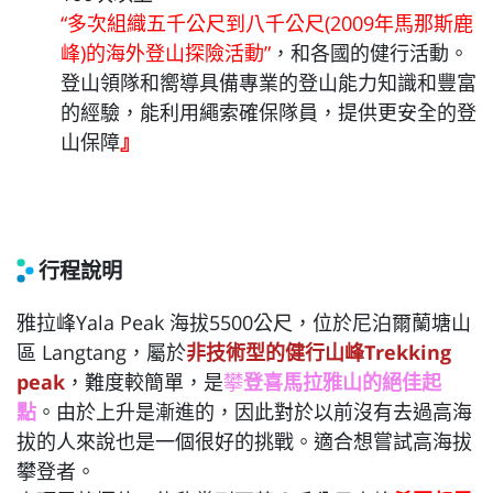
“多次組織五千公尺到八千公尺(2009年馬那斯鹿
峰)的海外登山探險活動”
，和各國的健行活動。
登山領隊和嚮導具備專業的登山能力知識和豐富
的經驗，能利用繩索確保隊員，提供更安全的登
山保障
』
行程說明
雅拉峰Yala Peak 海拔5500公尺，位於尼泊爾蘭塘山
區 Langtang，屬於
非技術型的健行山峰Trekking
peak
，難度較簡單，是
攀
登喜馬拉雅山的絕佳起
點
。由於上升是漸進的，因此對於以前沒有去過高海
拔的人來說也是一個很好的挑戰。適合想嘗試高海拔
攀登者。