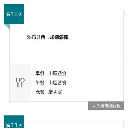
10
第
天
沙布貝西→加德滿都
早餐 -
山區餐食
午餐 -
山區餐食
晚餐 -
慶功宴
展開詳細行程
expand_more
11
第
天