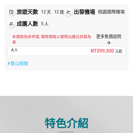
旅遊天數
出發機場
天
夜
event
12
12
flight_takeoff
桃園國際機場
成團人數
人
people
5
更多售價說明
本價格為參考價, 實際價格以實際出團日核算為
準
arrow_forward
NT$99,500
元起
#登山探險
特色介紹