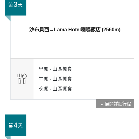
3
第
天
沙布貝西→Lama Hotel喇嗎飯店 (2560m)
早餐 -
山區餐食
午餐 -
山區餐食
晚餐 -
山區餐食
展開詳細行程
expand_more
4
第
天