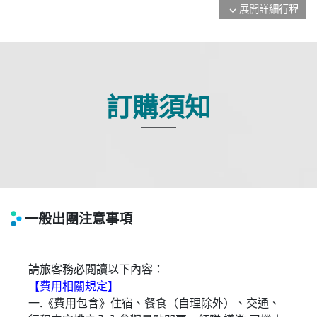
展開詳細行程
expand_more
訂購須知
一般出團注意事項
請旅客務必閱讀以下內容：
【費用相關規定】
一.《費用包含》住宿、餐食（自理除外）、交通、