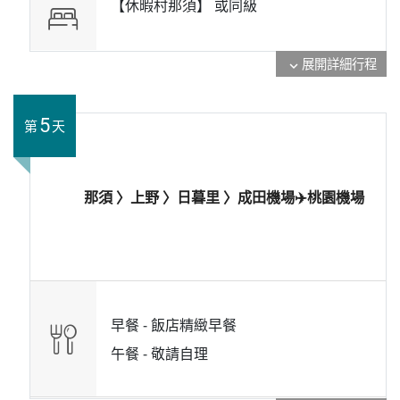
【休暇村那須】 或
同級
展開詳細行程
expand_more
5
第
天
那須 〉上野 〉日暮里 〉成田機場✈️桃園機場
早餐 -
飯店精緻早餐
午餐 -
敬請自理