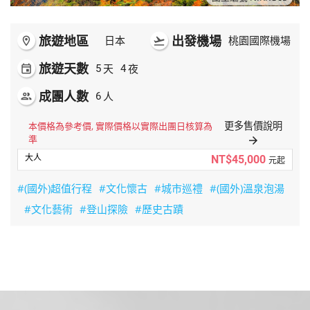
旅遊地區
出發機場
room
日本
flight_takeoff
桃園國際機場
旅遊天數
天
夜
event
5
4
成團人數
人
people
6
更多售價說明
本價格為參考價, 實際價格以實際出團日核算為
準
arrow_forward
NT$45,000
元起
#(國外)超值行程
#文化懷古
#城市巡禮
#(國外)溫泉泡湯
#文化藝術
#登山探險
#歷史古蹟