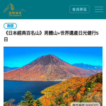
會員專區
團體
《日本經典百名山》男體山+世界遺產日光健行5
日
團型編號 NIKKO05