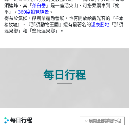
須連峰，其「
茶臼岳
」是一座活火山，可搭乘纜車到
『姥
平』
，
360度飽覽絕景
。
得益於氣候，酪農業蓬勃發展，也有開放給觀光客的
『
千本
』、『那須動物王國』
還有最著名的
溫泉勝地
「那須
松牧場
溫泉鄉」和「鹽原溫泉鄉」。
每日行程
每日行程
展開全部詳細行程
expand_more