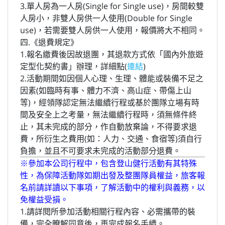
3.單人房為一人房(Single for Single use)，房間較雙
人房小，非雙人房供一人使用(Double for Single
use)，若需要雙人房供一人使用，報價將大不相同。
四.《退費規定》
1.報名繳費後因故退團，其退款方式依「國內外旅遊
定型化契約書」辦理，詳細點(
連結
)
2.活動期間如因個人心理、生理、體能或裝備不足之
因素(如臨時有事、體力不濟、高山症、帶傷上山
等)，經領隊認定無法繼續行程或基於團隊立場有時
間及安全上之考量，無法繼續行程時，須無條件終
止，其未完成的部分，作自動放棄論，不得要求退
費，所衍生之費用(如：人力、交通、食宿等)須自行
負擔，並且不可要求未完成的活動部分退費。
※參加本公司行程中，包含登山健行活動有其特殊
性，為保障活動隊如期出發及整團隊員權益，旅客報
名前請詳讀以下事項，了解活動中的權利與義務，以
免權益受損。
1.請詳閱所參加活動相關行程內容、必需攜帶的裝
備，完全瞭解同意後，再完成報名手續。