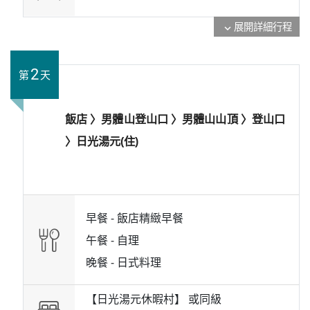
展開詳細行程
expand_more
2
第
天
飯店 〉男體山登山口 〉男體山山頂 〉登山口
〉日光湯元(住)
早餐 -
飯店精緻早餐
午餐 -
自理
晚餐 -
日式料理
【日光湯元休暇村】 或
同級