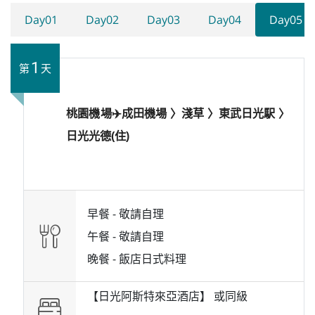
Day01
Day02
Day03
Day04
Day05
1
第
天
桃園機場✈️成田機場 〉淺草 〉東武日光駅 〉
日光光德(住)
早餐 -
敬請自理
午餐 -
敬請自理
晚餐 -
飯店日式料理
【日光阿斯特來亞酒店】 或
同級