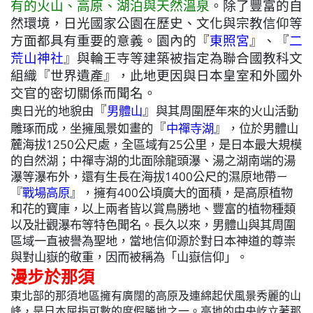
有的火山、高原、湖泊與天然溫泉
。除了豐富的自
然環境，
日光國家公園在歷史、文化與宗教信仰等
方面都具有重要的意義
。園內的
『
東照宮
』
、
『
二
荒山神社
』
與輪王寺等建築被指定為聯合國教科文
組織
『
世界遺產
』
，此地更因與日本皇室和外國外
交官的密切關係而聞名。
『
』
奧日光的地貌由
男體山
與其周圍歷年來的火山活動
『
』
雕琢而成，坐擁風景如畫的
中禪寺湖
，
位於男體山
麓海拔1250公尺處，全區域有25公里，是日本最大規模
的自然湖；
中禪寺湖的北面除龍頭瀑、湯之湖南端的湯
瀑等瀑布外
，還有生長在海拔1400公尺的濕原地帶－
『
戰場高原
』
，擁有400公頃廣大的面積，是高原植物
和花的寶庫
，
以上兩者皆以賞鳥勝地、豐富的植物種類
以及壯觀瀑布等特色聞名
。長久以來，男體山與其周圍
區域一直被譽為聖地，當地信仰源於對日本神道的尊崇
與對山嶽的敬重，因而被稱為「山嶽信仰」。
漫步於那須
東北部的那須地區擁有廣闊的高原及連綿起伏風景秀麗的山
峰，是日本屈指可數的度假勝地之一。高地的中央屹立著那