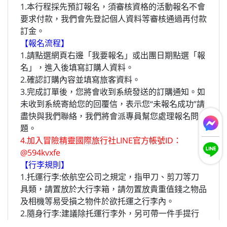
1.本行程採先預訂報名，須審核資格的活動報名不會
要求付款，我們會先登記個人資料等審核通過再付款
訂金。
【報名流程】
1.請點選網頁右邊「我要報名」或出團日期點選「報
名」，進入後填寫訂購人資料。
2.確認訂購內容並填寫旅客資料。
3.完成訂單後，您將會收到系統發送的訂購通知。如
未收到系統寄給您的回覆信，表示您“未報名成功”請
盡快與我們聯絡，我們將會派專員幫您處理報名問
題。
4.加入冒險精靈國際旅行社LINE官方帳號ID：
@594kvxfe
【行李規則】
1.托運行李:依航空公司之規定，指甲刀、剪刀等刀
具類，請置放於大行李箱，請勿置放貴重值錢之物品
及相機等易受損之物件於欲托運之行李內。
2.隨身行李:建議除托運行李外，另可帶一件手提行
李，以便置放隨身貴重物品等。