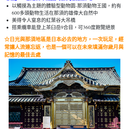
以觸摸為主題的體驗型動物園-那須動物王國，約有
600多頭動物生活在那須的雄偉大自然中
美得令人窒息的紅葉谷大吊橋
搭乘纜車能登上茶臼岳9合目，可360度飽覽絕景
☆日光與那須地區是日本必去的地方，一次玩足，經
常讓人
流連忘返，也是
一個可以在未來填滿你歲月與
記憶的最佳去處