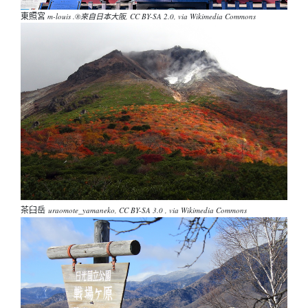
東照宮
m-louis .®來自日本大阪, CC BY-SA 2.0, via Wikimedia Commons
茶臼岳
uraomote_yamaneko, CC BY-SA 3.0 , via Wikimedia Commons