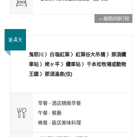
展開詳細行程
expand_more
4
第
天
鬼怒川 〉白塩紅葉 〉紅葉谷大吊橋 〉那須纜
車站 〉姥ヶ平 〉纜車站 〉千本松牧場或動物
王國 〉那須溫泉(住)
早餐 -
酒店精緻早餐
午餐 -
餐廳
晚餐 -
飯店美味料理