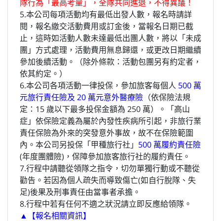
隊行為「最高考量」，全隊共同進退，不得異議！
5.本公司每項活動均有最低出發人數，報名時請詳
閱，報名繳交活動費用或訂金後，當報名日期已截
止，這時如活動人數未達最低出團人數，將以「未成
團」方式處理，活動費用無息歸還，或更改日期繼續
參加後續活動。（除外條款：活動包團另有約定者，
依其約定。）
6.本公司各項活動一律投保，參加旅客每個人
500 萬
元旅行責任險及 20 萬元意外醫療險
（依保險法規
定：15 歲以下最多投保金額為 250 萬）。「高山
症」依保險定義為屬於內發性疾病所引起，非旅行業
責任保險為外來的突發意外事故，故不在保險範圍
內。本公司另投保「甲種旅行社」
500 萬履約責任險
(年度團體險)，保障參加旅客旅行社的履約責任。
7.行程中請聽從領
隊之指令
，切勿單獨行動或不聽從
勸告。若因為個人疏失而導致傷亡(如自行脫隊、失
足)後果及刑事責任由當事者承擔。
8.行程中若有任何不適之狀況請立即反應給領隊。
▲
【報名相關資訊】