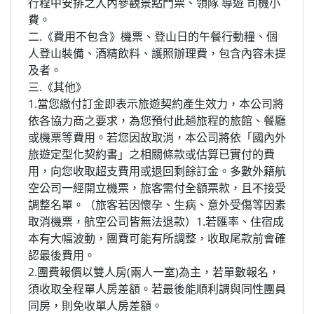
行程中安排之入內參觀景點門票、領隊 導遊 司機小
費。
二.《費用不包含》
機票、登山日的午餐行動糧、個
人登山裝備、酒精飲料、
護照辦理費
，包含內容未提
及者
。
三.《其他》
1.當您繳付訂金即表示旅遊契約產生效力，本公司將
依各協力商之要求，為您預付此趟旅程的旅館、餐廳
或機票等費用。若您因故取消，本公司將依「國內外
旅遊定型化契約書」之相關條款或估算已實付的費
用，向您收取超支費用或退回剩餘訂金。多數外籍航
空公司一經開立機票，旅客需付全額票款，且不接受
調整名單。（旅客若因懷孕、生病、意外受傷等因素
取消機票，航空公司皆無法退款）1.若匯率、住宿成
本有大幅波動，團費可能有所調整，收取尾款前會確
認最後費用。
2.團費報價以雙人房(兩人一室)為主，若單數報名，
須收取全程單人房差額。若最後能順利調與同性團員
同房，則免收單人房差額。