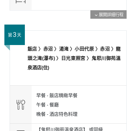
展開詳細行程
expand_more
3
第
天
飯店 〉赤沼 〉湯滝 〉小田代原 〉赤沼 〉龍
頭之滝(瀑布) 〉日光東照宮 〉鬼怒川御苑溫
泉酒店(住)
早餐 -
飯店精緻早餐
午餐 -
餐廳
晚餐 -
酒店特色料理
【鬼怒川御苑溫泉酒店】 或
同級