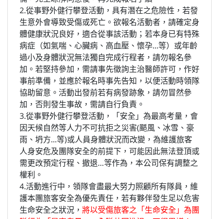
2.從事野外健行攀登活動，具有潛在之危險性，若發
生意外會導致受傷或死亡。欲報名活動者，請確定身
體健康狀況良好，適合從事該活動；若本身已有特殊
病症（如氣喘、心臟病、高血壓、懷孕...等）或年齡
過小及身體狀況無法獨自完成行程者，請勿報名參
加。若堅持參加，需請事先徵詢主治醫師許可，作好
事前準備，並應於報名時事先告知，以便活動時領隊
協助留意。活動出發前若有病發跡象，請勿冒然參
加，否則發生事故，需請自行負責。
3.從事野外健行攀登活動，「安全」為最高考量，會
因天候自然等人力不可抗拒之災害(颳風、冰雪、豪
雨、坍方...等)或人員身體狀況而改變，為維護旅客
人身安危及團隊安全的前提下，可能因此無法登頂或
需更改預定行程、撤退…等作為，本公司保有調整之
權利。
4.活動進行中，領隊會盡最大努力照顧所有隊員，維
護本團旅客安全為優先責任，若有夥伴發生足以危害
生命安全之狀況，
將以受傷旅客之「生命安全」為團