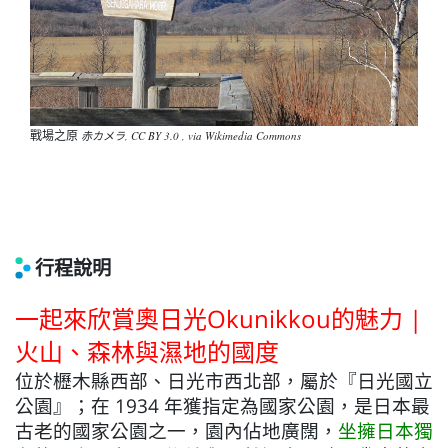
戰場之原
赤カメラ, CC BY 3.0 , via Wikimedia Commons
行程說明
一起來欣賞奧日光Okunikkou的魅力 |
火山、森林與濕地的國度
位於櫪木縣西部、日光市西北部，屬於『日光國立
公園』；
在 1934 年獲指定為國家公園，是日本最
古老的國家公園之一，園內佔地廣闊，
坐擁日本獨