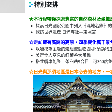
特別安排
★本行程帶你探索豐富的自然森林及坐擁
探索日光國家公園中列入《濕地名錄》的
探訪世界遺產 日光寺社—東照宮
☆走訪擁有廣闊的高原，四季變化萬千景
以觸摸為主題的體驗型動物園-那須動物
美得令人窒息的紅葉谷大吊橋
搭乘纜車能登上茶臼岳9合目，可360度
☆日光與那須地區是日本必去的地方，一