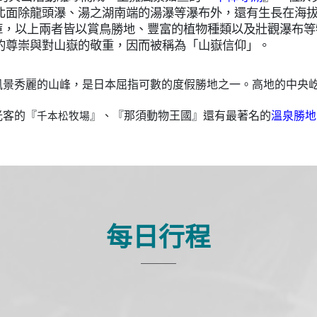
北面除龍頭瀑、湯之湖南端的湯瀑等瀑布外
，還有生長在海拔
庫
，
以上兩者皆以賞鳥勝地、豐富的植物種類以及壯觀瀑布等
的尊崇與對山嶽的敬重，因而被稱為「山嶽信仰」。
風景秀麗的山峰，是日本屈指可數的度假勝地之一。高地的中央
光客的
『
』、『那須動物王國』
還有最著名的
溫泉勝地
千本松牧場
每日行程