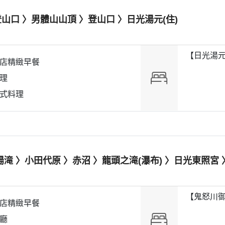
山口 〉男體山山頂 〉登山口 〉日光湯元(住)
【日光湯元
店精緻早餐
理
式料理
湯滝 〉小田代原 〉赤沼 〉龍頭之滝(瀑布) 〉日光東照宮
【鬼怒川御
店精緻早餐
廳