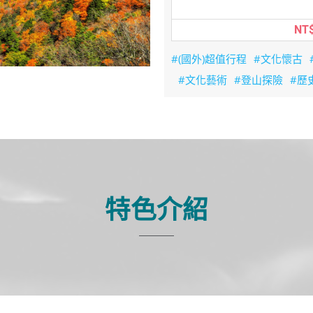
NT$
#(國外)超值行程
#文化懷古
#文化藝術
#登山探險
#歷
特色介紹