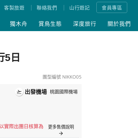
客製旅遊
聯絡我們
山行遊記
會員專區
獨木舟
賞鳥生態
深度旅行
關於我們
行5日
團型編號 NIKKO05
出發機場
flight_takeoff
桃園國際機場
格以實際出團日核算為
更多售價說明
arrow_forward