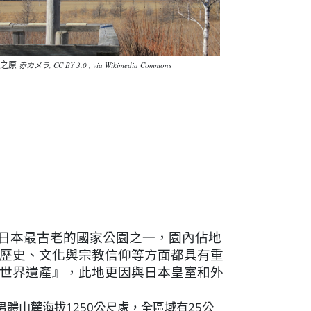
場之原
赤カメラ, CC BY 3.0 , via Wikimedia Commons
，是日本最古老的國家公園之一，園內佔地
歷史、文化與宗教信仰等方面都具有重
世界遺產
』
，此地更因與日本皇室和外
男體山麓海拔1250公尺處，全區域有25公