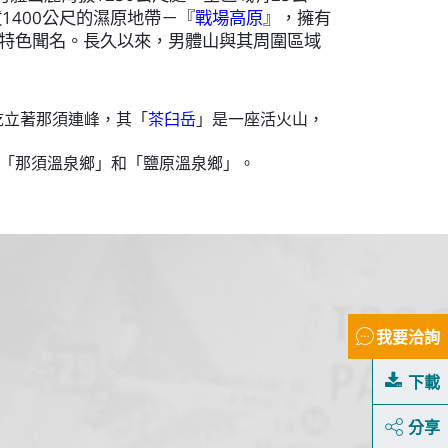
1400公尺的濕原地帶－
『
戰場高原
』
，擁有
特色聞名
。長久以來，男體山與其周圍區域
屹立著那須連峰，其「
茶臼岳
」是一座活火山，
「那須溫泉鄉」和「鹽原溫泉鄉」。
我要洽詢
下載
分享