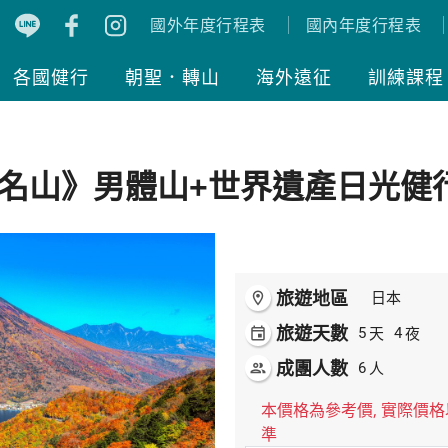
國外年度行程表
國內年度行程表
各國健行
朝聖．轉山
海外遠征
訓練課程
名山》男體山+世界遺產日光健
旅遊地區
room
日本
旅遊天數
天
夜
event
5
4
成團人數
人
people
6
本價格為參考價, 實際價
準