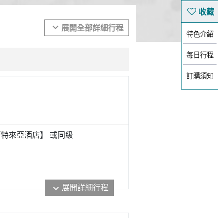
expand_more
展開全部詳細行程
特色介紹
每日行程
訂購須知
特來亞酒店】 或
同級
展開詳細行程
expand_more