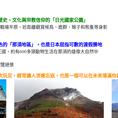
歷史、文化與宗教信仰的「日光國家公園」
戰場平原，近距離觀賞候鳥、鹿群、猴子和熊隻等身影
色的「那須地區」，也是日本屈指可數的渡假勝地
王國，約有600多頭動物生活在那須的雄偉大自然中
飽覽絕景
次玩足，經常讓人
流連忘返，也是
一個可以在未來填滿你