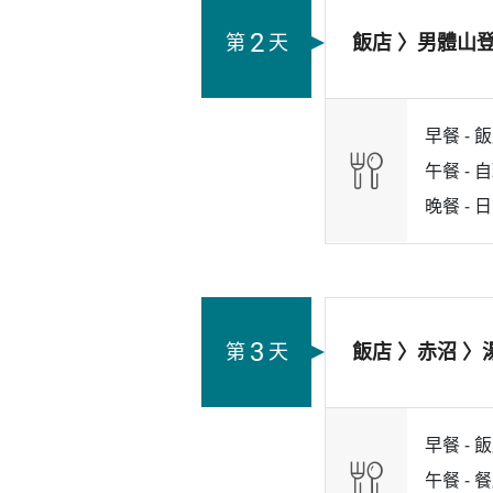
2
第
天
飯店 〉男體山登
早餐 -
飯
午餐 -
自
晚餐 -
日
3
第
天
飯店 〉赤沼 〉
早餐 -
飯
午餐 -
餐