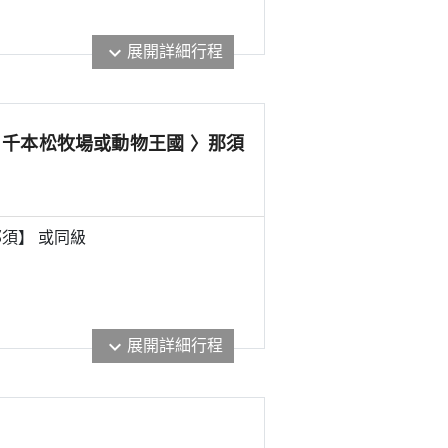
展開詳細行程
expand_more
〉千本松牧場或動物王國 〉那須
須】 或
同級
展開詳細行程
expand_more