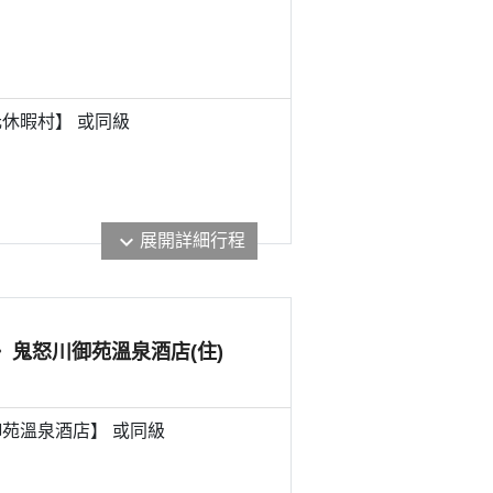
休暇村】 或
同級
展開詳細行程
expand_more
 〉鬼怒川御苑溫泉酒店(住)
苑溫泉酒店】 或
同級