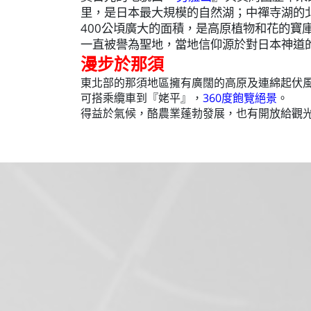
里，是日本最大規模的自然湖；
中禪寺湖的
400公頃廣大的面積，是高原植物和花的寶
一直被譽為聖地，當地信仰源於對日本神道
漫步於那須
東北部的那須地區擁有廣闊的高原及連綿起伏
可搭乘纜車到
『姥平』
，
360度飽覽絕景
。
得益於氣候，酪農業蓬勃發展，也有開放給觀