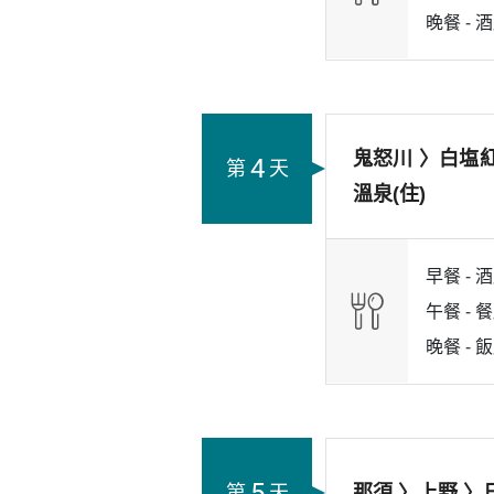
晚餐 -
酒
鬼怒川 〉白塩
4
第
天
溫泉(住)
早餐 -
酒
午餐 -
餐
晚餐 -
飯
5
第
天
那須 〉上野 〉