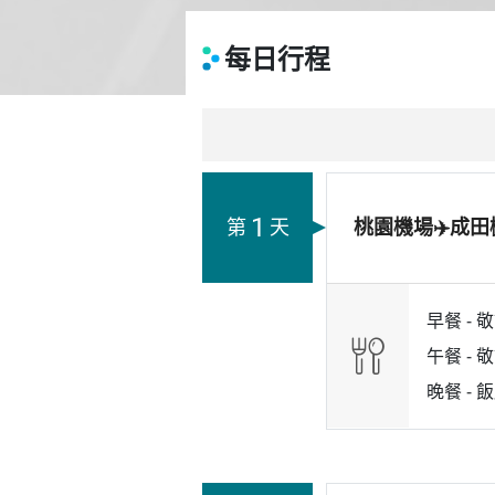
每日行程
1
第
天
桃園機場✈️成田
早餐 -
敬
午餐 -
敬
晚餐 -
飯