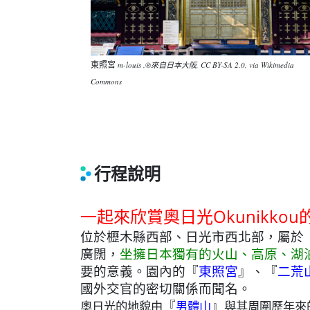
東照宮
m-louis .®來自日本大阪, CC BY-SA 2.0, via Wikimedia
Commons
行程說明
一起來欣賞奧日光Okunikko
位於櫪木縣西部、日光市西北部，屬於
廣闊，
坐擁日本獨有的火山、高原、湖
要的意義
。園內的
『
東照宮
』
、
『
二荒
國外交官的密切關係而聞名。
『
』
奧日光的地貌由
男體山
與其周圍歷年來