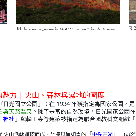
戰
茶臼岳
uraomote_yamaneko, CC BY-SA 3.0 , via Wikimedia Commons
u的魅力 | 火山、森林與濕地的國度
『日光國立公園』；
在 1934 年獲指定為國家公園
泊與天然溫泉
。除了豐富的自然環境，
日光國家公園在
山神社
』
與輪王寺等建築被指定為聯合國教科文組織
『
『
』
的火山活動雕琢而成，坐擁風景如畫的
中禪寺湖
，
位於