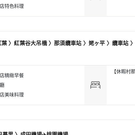
店特色料理
紅葉 〉紅葉谷大吊橋 〉那須纜車站 〉姥ヶ平 〉纜車站 
【休暇村那
店精緻早餐
廳
店美味料理
日暮里 〉成田機場✈️桃園機場