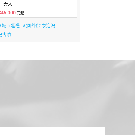
大人
45,000
元起
#城市巡禮
#(國外)溫泉泡湯
史古蹟